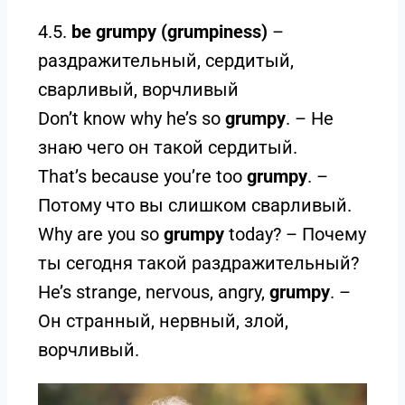
4.5.
be grumpy (grumpiness)
–
раздражительный, сердитый,
сварливый, ворчливый
Don’t know why he’s so
grumpy
. – Не
знаю чего он такой сердитый.
That’s because you’re too
grumpy
. –
Потому что вы слишком сварливый.
Why are you so
grumpy
today? – Почему
ты сегодня такой раздражительный?
He’s strange, nervous, angry,
grumpy
. –
Он странный, нервный, злой,
ворчливый.