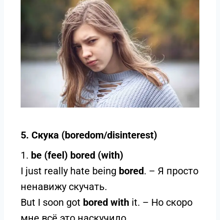
5. Скука (boredom/disinterest)
1.
be (feel) bored (with)
I just really hate being
bored
. – Я просто
ненавижу скучать.
But I soon got
bored with
it. – Но скоро
мне всё это наскучило.