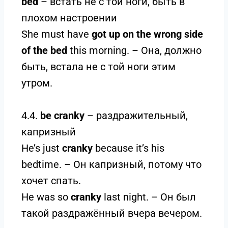
bed
– встать не с той ноги, быть в
плохом настроении
She must have
got up on the wrong side
of the bed
this morning. – Она, должно
быть, встала не с той ноги этим
утром.
4.4.
be cranky
– раздражительный,
капризный
He’s just
cranky
because it’s his
bedtime. – Он капризный, потому что
хочет спать.
He was so
cranky
last night. – Он был
такой раздражённый вчера вечером.