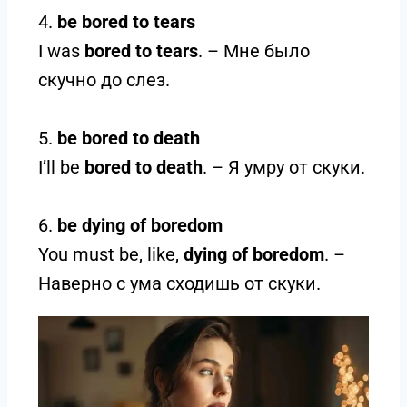
4.
be bored to tears
I was
bored to tears
. – Мне было
скучно до слез.
5.
be bored to death
I’ll be
bored to death
. – Я умру от скуки.
6.
be dying of boredom
You must be, like,
dying of boredom
. –
Наверно с ума сходишь от скуки.