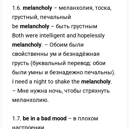
1.6.
melancholy
– меланхолия, тоска,
грустный, печальный
be
melancholy
– быть грустным
Both were intelligent and hopelessly
melancholy
. – Обоим были
свойственны ум и безнадёжная
грусть (буквальный перевод: обои
были умны и безнадежно печальны).
I need a night to shake the
melancholy
.
– Мне нужна ночь, чтобы стряхнуть
меланхолию.
1.7.
be in a bad mood
– в плохом
настроении