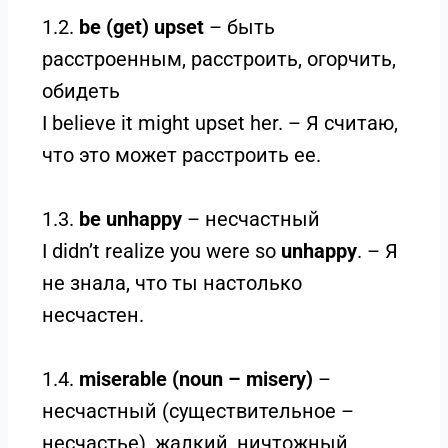
1.2.
be (get) upset
– быть
расстроенным, расстроить, огорчить,
обидеть
I believe it might upset her. – Я считаю,
что это может расстроить ее.
1.3.
be unhappy
– несчастный
I didn’t realize you were so
unhappy
. – Я
не знала, что ты настолько
несчастен.
1.4.
miserable (noun – misery)
–
несчастный (существительное –
несчастье), жалкий, ничтожный