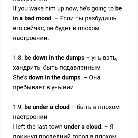
If you wake him up now, he’s going to
be
in a bad mood
. – Если ты разбудишь
его сейчас, он будет в плохом
настроении.
1.8.
be down in the dumps
– унывать,
хандрить, быть подавленным
She’s
down in the dumps
. – Она
пребывает в унынии.
1.9.
be under a cloud
– быть в плохом
настроении
I left the last town
under a cloud
. – Я
покинул последний город в плохом