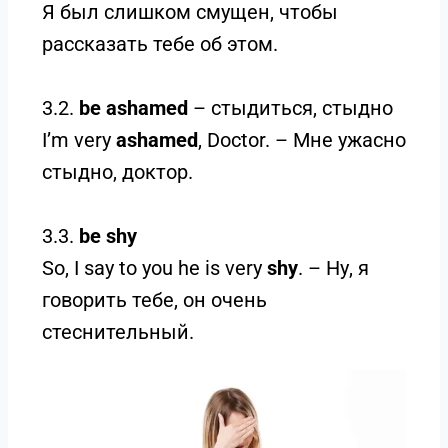
Я был слишком смущен, чтобы
рассказать тебе об этом.
3.2.
be ashamed
– стыдиться, стыдно
I’m very
ashamed
, Doctor. – Мне ужасно
стыдно, доктор.
3.3.
be shy
So, I say to you he is very
shy
. – Ну, я
говорить тебе, он очень
стеснительный.