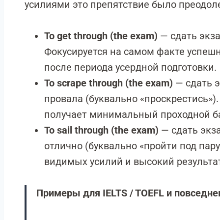
усилиями это препятствие было преодол
To get through (the exam)
— сдать экза
Фокусируется на самом факте успешн
после периода усердной подготовки.
To scrape through (the exam)
— сдать э
провала (буквально «проскрестись»).
получает минимальный проходной б
To sail through (the exam)
— сдать экза
отлично (буквально «пройти под пару
видимых усилий и высокий результа
Примеры для IELTS / TOEFL и повседне