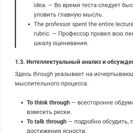
idea. — Во время теста следует бы
уловить главную мысль.
The professor spent the entire lectur
rubric. — Профессор провел всю л
шкалу оценивания.
1.3. Интеллектуальный анализ и обсужде
Здесь
through
указывает на исчерпывающ
мыслительного процесса.
To think through
— всесторонне обдума
взвесить риски.
To talk through
— подробно обсудить, 
достижения ясности.