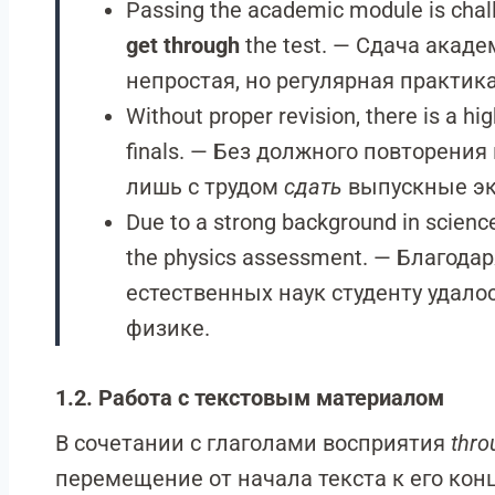
Passing the academic module is challe
get through
the test. — Сдача акад
непростая, но регулярная практик
Without proper revision, there is a hig
finals. — Без должного повторени
лишь с трудом
сдать
выпускные э
Due to a strong background in scien
the physics assessment. — Благода
естественных наук студенту удало
физике.
1.2. Работа с текстовым материалом
В сочетании с глаголами восприятия
thro
перемещение от начала текста к его конц