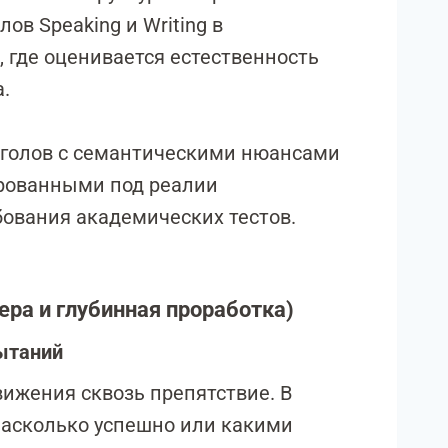
в Speaking и Writing в
, где оценивается естественность
.
аголов с семантическими нюансами
рованными под реалии
бования академических тестов.
ера и глубинная проработка)
ытаний
вижения сквозь препятствие. В
насколько успешно или какими