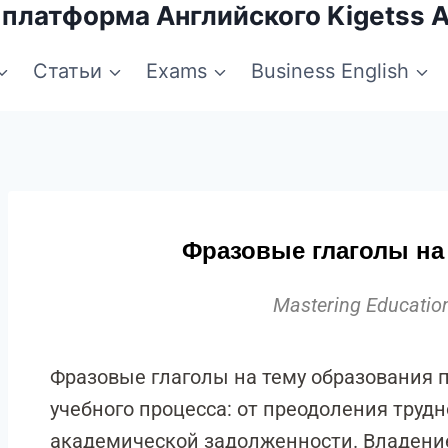
 платформа Английского Kigetss 
Статьи
Exams
Business English
Фразовые глаголы на
Mastering Educatio
Фразовые глаголы на тему образования 
учебного процесса: от преодоления труд
академической задолженности. Владение