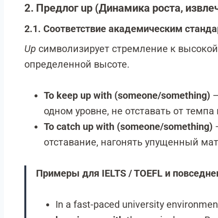
2. Предлог up (Динамика роста, извле
2.1. Соответствие академическим станд
Up
символизирует стремление к высокой
определенной высоте.
To keep up with (someone/something)
—
одном уровне, не отставать от темпа
To catch up with (someone/something)
—
отставание, нагонять упущенный мат
Примеры для IELTS / TOEFL и повседне
In a fast-paced university environment