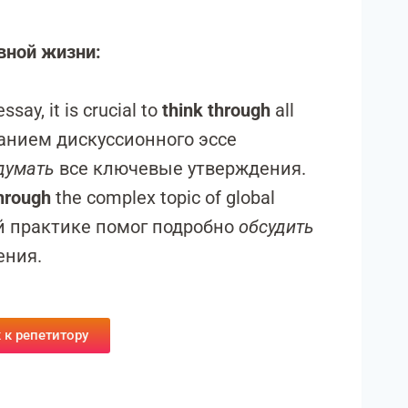
вной жизни:
say, it is crucial to
think through
all
ванием дискуссионного эссе
думать
все ключевые утверждения.
through
the complex topic of global
ой практике помог подробно
обсудить
ения.
 к репетитору