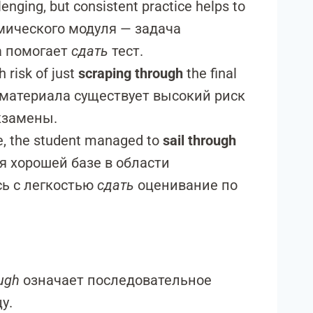
nging, but consistent practice helps to
емического модуля — задача
а помогает
сдать
тест.
h risk of just
scraping through
the final
я материала существует высокий риск
кзамены.
ce, the student managed to
sail through
ря хорошей базе в области
сь с легкостью
сдать
оценивание по
ugh
означает последовательное
у.