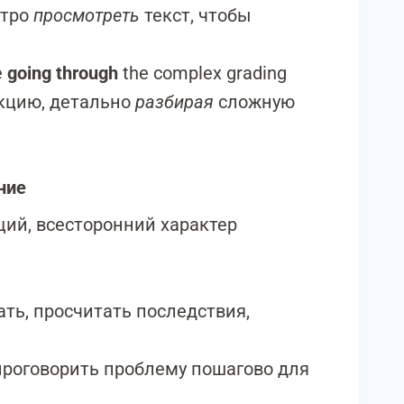
стро
просмотреть
текст, чтобы
e
going through
the complex grading
екцию, детально
разбирая
сложную
ние
ий, всесторонний характер
ть, просчитать последствия,
проговорить проблему пошагово для