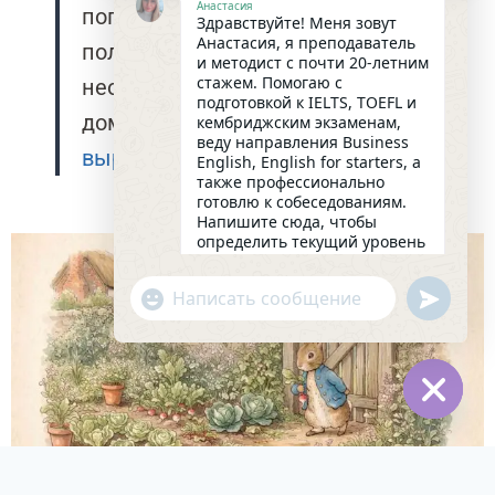
Анастасия
попыткой найти выход из сложного
Здравствуйте! Меня зовут
Анастасия, я преподаватель
положения и преодолеть
и методист с почти 20-летним
стажем. Помогаю с
неожиданные препятствия на пути
подготовкой к IELTS, TOEFL и
домой.
Смотреть серию с разбором
кембриджским экзаменам,
веду направления Business
выражений
English, English for starters, а
также профессионально
готовлю к собеседованиям.
Напишите сюда, чтобы
определить текущий уровень
английского и составить
индивидуальный план
undefin
"+chaty_settings.lang.emoji_picker+"
занятий. Какова главная цель
WhatsApp
в изучении языка на
сегодняшний день?
Message
05:53
Hide
chaty