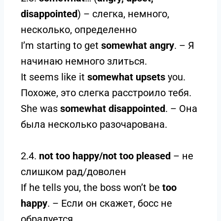
disappointed
) – слегка, немного,
несколько, определенно
I’m starting to get
somewhat angry
. – Я
начинаю немного злиться.
It seems like it
somewhat upsets
you.
Похоже, это слегка расстроило тебя.
She was
somewhat disappointed
. – Она
была несколько разочарована.
2.4.
not too happy/not too pleased
– не
слишком рад/доволен
If he tells you, the boss won’t be
too
happy
. – Если он скажет, босс не
обрадуется.