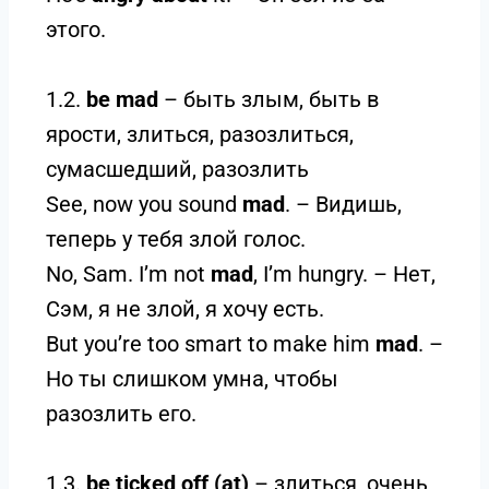
этого.
1.2.
be mad
– быть злым, быть в
ярости, злиться, разозлиться,
сумасшедший, разозлить
See, now you sound
mad
. – Видишь,
теперь у тебя злой голос.
No, Sam. I’m not
mad
, I’m hungry. – Нет,
Сэм, я не злой, я хочу есть.
But you’re too smart to make him
mad
. –
Но ты слишком умна, чтобы
разозлить его.
1.3.
be ticked off (at)
– злиться, очень