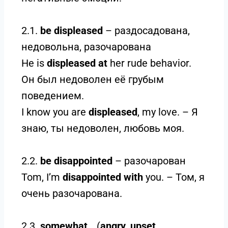
2.1.
be displeased
– раздосадована,
недовольна, разочарована
He is
displeased at
her rude behavior.
Он был недоволен её грубым
поведением.
I know you are
displeased
, my love. – Я
знаю, ты недоволен, любовь моя.
2.2.
be disappointed
– разочарован
Tom, I’m
disappointed with
you. – Том, я
очень разочарована.
2.3.
somewhat
… (
angry, upset,