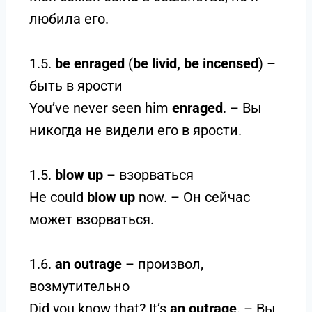
любила его.
1.5.
be enraged
(
be livid, be incensed
) –
быть в ярости
You’ve never seen him
enraged
. – Вы
никогда не видели его в ярости.
1.5.
blow up
– взорваться
He could
blow up
now. – Он сейчас
может взорваться.
1.6.
an outrage
– произвол,
возмутительно
Did you know that? It’s
an outrage
. – Вы