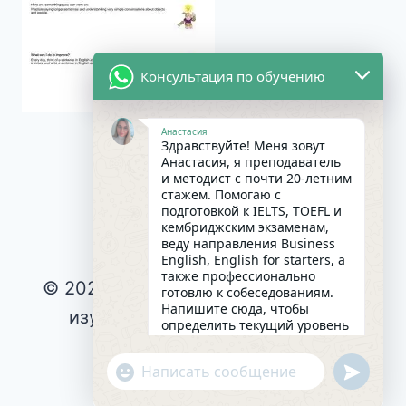
Консультация по обучению
Анастасия
Здравствуйте! Меня зовут
Анастасия, я преподаватель
и методист с почти 20-летним
стажем. Помогаю с
подготовкой к IELTS, TOEFL и
кембриджским экзаменам,
веду направления Business
English, English for starters, а
также профессионально
© 2026 Интересное и эффективное
готовлю к собеседованиям.
Напишите сюда, чтобы
изучение английского языка |
определить текущий уровень
английского и составить
Privacy Policy
|
индивидуальный план
undefin
"+chaty_settings.lang.emoji_picker+"
Cookie Policy
|
занятий. Какова главная цель
WhatsApp
в изучении языка на
Terms & Conditions
|