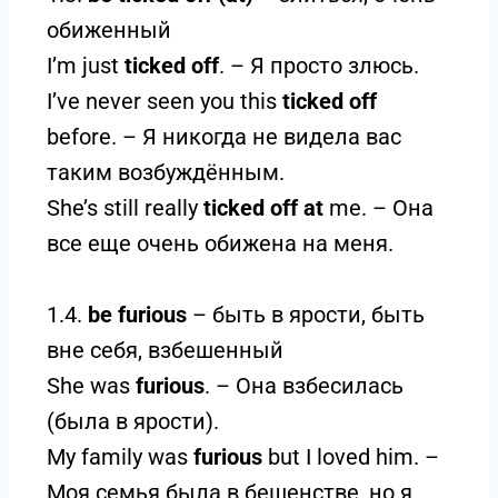
обиженный
I’m just
ticked off
. – Я просто злюсь.
I’ve never seen you this
ticked off
before. – Я никогда не видела вас
таким возбуждённым.
She’s still really
ticked off at
me. – Она
все еще очень обижена на меня.
1.4.
be furious
– быть в ярости, быть
вне себя, взбешенный
She was
furious
. – Она взбесилась
(была в ярости).
My family was
furious
but I loved him. –
Моя семья была в бешенстве, но я