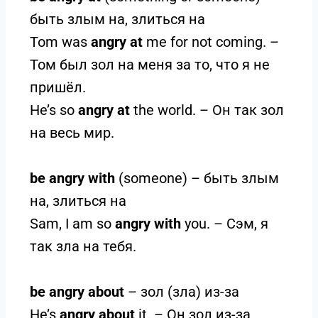
быть злым на, злиться на
Tom was
angry at
me for not coming. –
Том был зол на меня за то, что я не
пришёл.
He’s so
angry at
the world. – Он так зол
на весь мир.
be angry with
(someone) – быть злым
на, злиться на
Sam, I am so
angry with
you. – Сэм, я
так зла на тебя.
be angry about
– зол (зла) из-за
He’s
angry about
it. – Он зол из-за