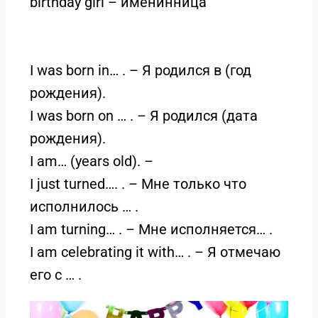
birthday girl – именинница
I was born in… . – Я родился в (год
рождения).
I was born on … . – Я родился (дата
рождения).
I am… (years old). –
I just turned…. . – Мне только что
исполнилось … .
I am turning… . – Мне исполняется… .
I am celebrating it with… . – Я отмечаю
его с … .