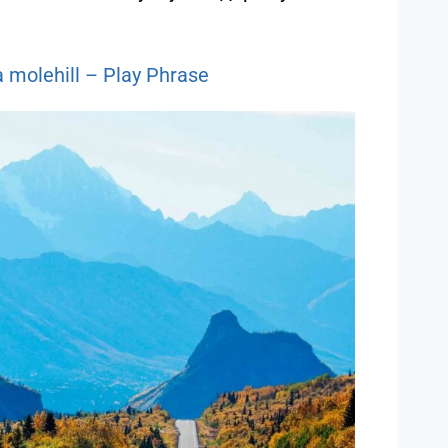
 molehill – Play Phrase