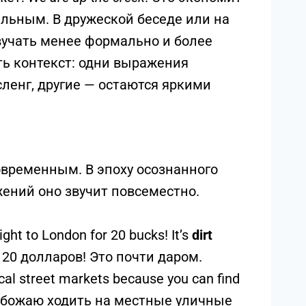
льным. В дружеской беседе или на
вучать менее формально и более
ть контекст: одни выражения
ленг, другие — остаются яркими
временным. В эпоху осознанного
ений оно звучит повсеместно.
light to London for 20 bucks! It’s
dirt
 20 долларов! Это почти даром.
ocal street markets because you can find
 обожаю ходить на местные уличные