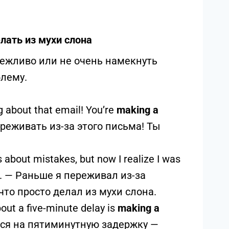
Делать из мухи слона
ежливо или не очень намекнуть
блему.
 about that email! You’re
making a
ереживать из-за этого письма! Ты
s about mistakes, but now I realize I was
. — Раньше я переживал из-за
то просто делал из мухи слона.
ut a five-minute delay is
making a
ься на пятиминутную задержку —