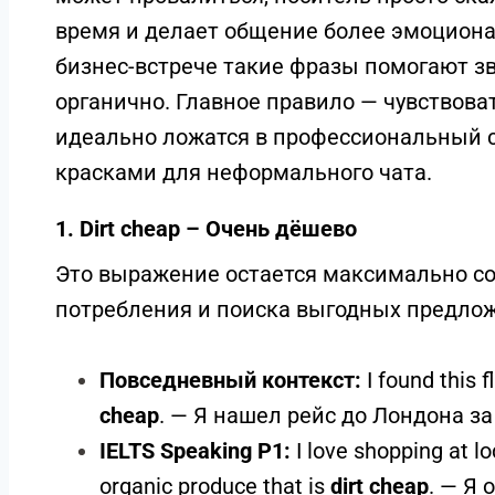
время и делает общение более эмоциона
бизнес-встрече такие фразы помогают з
органично. Главное правило — чувствова
идеально ложатся в профессиональный с
красками для неформального чата.
1. Dirt cheap – Очень дёшево
Это выражение остается максимально со
потребления и поиска выгодных предлож
Повседневный контекст:
I found this f
cheap
. — Я нашел рейс до Лондона за
IELTS Speaking P1:
I love shopping at l
organic produce that is
dirt cheap
. — Я