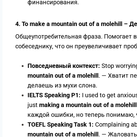
финансирования.
4. To make a mountain out of a molehill – 
Общеупотребительная фраза. Помогает в
собеседнику, что он преувеличивает про
Повседневный контекст:
Stop worrying
mountain out of a molehill
. — Хватит п
делаешь из мухи слона.
IELTS Speaking P1:
I used to get anxiou
just
making a mountain out of a molehill
каждой ошибки, но теперь понимаю, ч
TOEFL Speaking Task 1:
Complaining abo
mountain out of a molehill
. — Жаловат