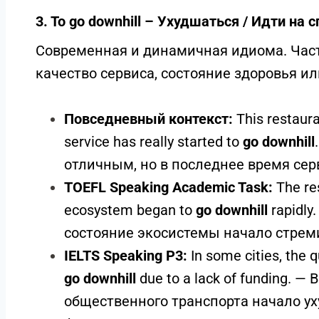
3. To go downhill – Ухудшаться / Идти на 
Современная и динамичная идиома. Част
качество сервиса, состояние здоровья и
Повседневный контекст:
This restauran
service has really started to
go downhill
отличным, но в последнее время серв
TOEFL Speaking Academic Task:
The res
ecosystem began to
go downhill
rapidly
состояние экосистемы начало стрем
IELTS Speaking P3:
In some cities, the q
go downhill
due to a lack of funding. —
общественного транспорта начало ух