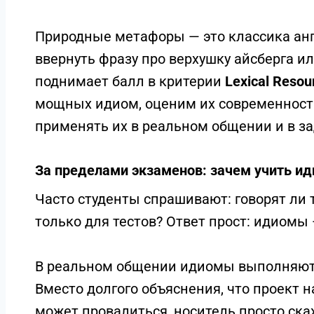
Природные метафоры — это классика анг
ввернуть фразу про верхушку айсберга и
поднимает балл в критерии
Lexical Resou
мощных идиом, оценим их современност
применять их в реальном общении и в за
За пределами экзаменов: зачем учить и
Часто студенты спрашивают: говорят ли т
только для тестов? Ответ прост: идиомы 
В реальном общении идиомы выполняют
Вместо долгого объяснения, что проект н
может провалиться, носитель просто ска