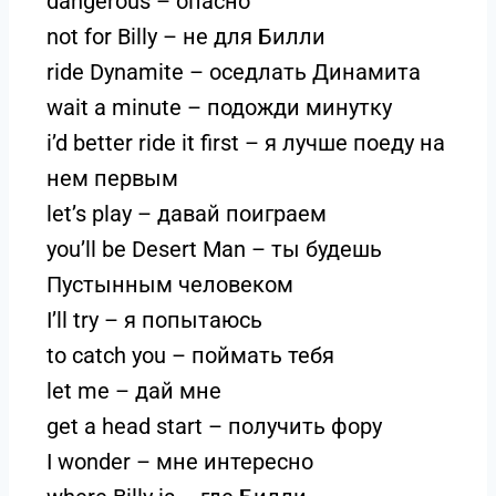
dangerous – опасно
not for Billy – не для Билли
ride Dynamite – оседлать Динамита
wait a minute – подожди минутку
i’d better ride it first – я лучше поеду на
нем первым
let’s play – давай поиграем
you’ll be Desert Man – ты будешь
Пустынным человеком
I’ll try – я попытаюсь
to catch you – поймать тебя
let me – дай мне
get a head start – получить фору
I wonder – мне интересно