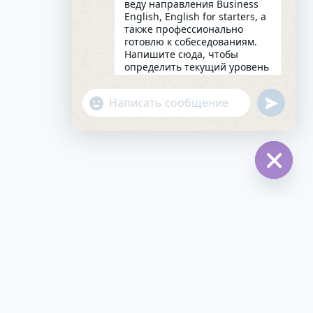
веду направления Business
English, English for starters, а
также профессионально
готовлю к собеседованиям.
Напишите сюда, чтобы
определить текущий уровень
английского и составить
индивидуальный план
undefin
"+chaty_settings.lang.emoji_picker+"
занятий. Какова главная цель
WhatsApp
в изучении языка на
Message
сегодняшний день?
10:52
Hide
chaty
зыка |