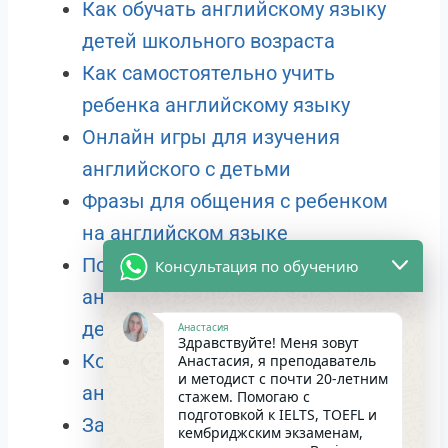
Как обучать английскому языку
детей школьного возраста
Как самостоятельно учить
ребенка английскому языку
Онлайн игры для изучения
английского с детьми
Фразы для общения с ребенком
на английском языке
Почему важно развивать
Консультация по обучению
английское произношение с
детства
Анастасия
Здравствуйте! Меня зовут
Когда мой ребенок заговорит на
Анастасия, я преподаватель
и методист с почти 20-летним
английском?
стажем. Помогаю с
подготовкой к IELTS, TOEFL и
Зачем детям сдавать
кембриджским экзаменам,