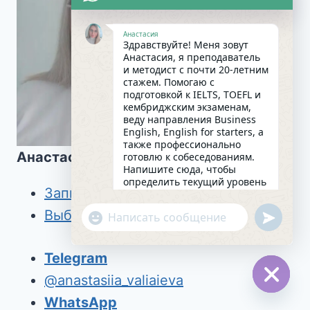
Анастасия
Здравствуйте! Меня зовут
Анастасия, я преподаватель
и методист с почти 20-летним
стажем. Помогаю с
подготовкой к IELTS, TOEFL и
кембриджским экзаменам,
веду направления Business
English, English for starters, а
также профессионально
Анастасия Валяева
готовлю к собеседованиям.
Напишите сюда, чтобы
определить текущий уровень
Записаться на урок
английского и составить
индивидуальный план
Выбрать КУРС
undefin
"+chaty_settings.lang.emoji_picker+"
занятий. Какова главная цель
WhatsApp
в изучении языка на
сегодняшний день?
Message
Telegram
09:36
@anastasiia_valiaieva
WhatsApp
Hide