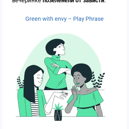
вечеринке
позеленели от зависти
.
Green with envy – Play Phrase