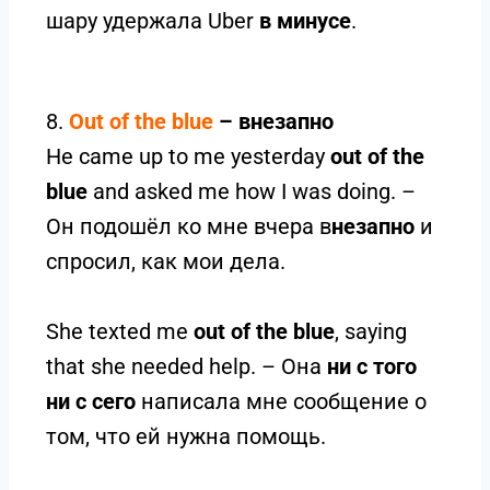
шару удержала Uber
в минусе
.
8.
Out of the blue
– внезапно
He came up to me yesterday
out of the
blue
and asked me how I was doing. –
Он подошёл ко мне вчера в
незапно
и
спросил, как мои дела.
She texted me
out of the blue
, saying
that she needed help. – Она
ни с того
ни с сего
написала мне сообщение о
том, что ей нужна помощь.