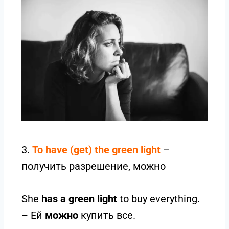
3.
To have (get) the green light
–
получить разрешение, можно
She
has a green light
to buy everything.
– Ей
можно
купить все.