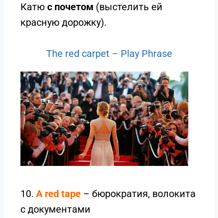
Катю
с почетом
(выстелить ей
красную дорожку).
The red carpet – Play Phrase
10.
A red tape
– бюрократия, волокита
c документами