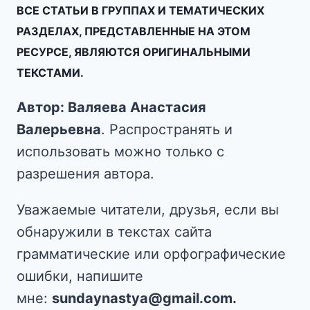
ВСЕ СТАТЬИ В ГРУППАХ И ТЕМАТИЧЕСКИХ
РАЗДЕЛАХ, ПРЕДСТАВЛЕННЫЕ НА ЭТОМ
РЕСУРСЕ, ЯВЛЯЮТСЯ ОРИГИНАЛЬНЫМИ
ТЕКСТАМИ.
Автор: Валяева Анастасия
Валерьевна
. Распространять и
использовать можно только с
разрешения автора.
Уважаемые читатели, друзья, если вы
обнаружили в текстах сайта
грамматические или орфографические
ошибки, напишите
мне:
sundaynastya@gmail.com.