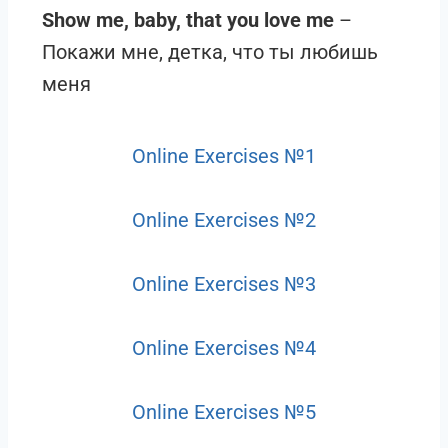
Show me, baby, that you love me
–
Покажи мне, детка, что ты любишь
меня
Online Exercises №1
Online Exercises №2
Online Exercises №3
Online Exercises №4
Online Exercises №5