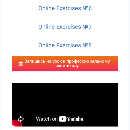
Online Exercises №6
Online Exercises №7
Online Exercises №8
Запишись на урок к профессиональному
репетитору