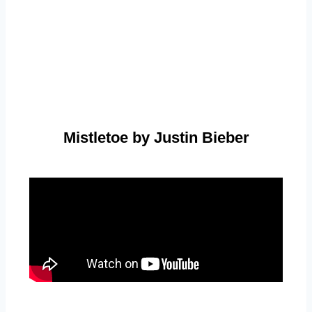
Mistletoe by Justin Bieber