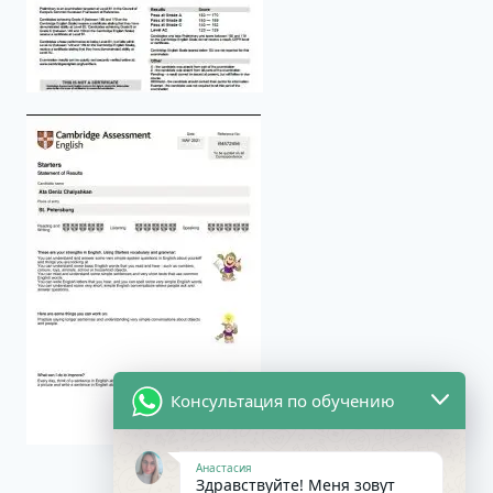
Консультация по обучению
Анастасия
Здравствуйте! Меня зовут