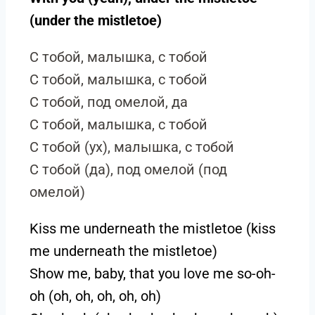
(under the mistletoe)
С тобой, малышка, с тобой
С тобой, малышка, с тобой
С тобой, под омелой, да
С тобой, малышка, с тобой
С тобой (ух), малышка, с тобой
С тобой (да), под омелой (под
омелой)
Kiss me underneath the mistletoe (kiss
me underneath the mistletoe)
Show me, baby, that you love me so-oh-
oh (oh, oh, oh, oh, oh)