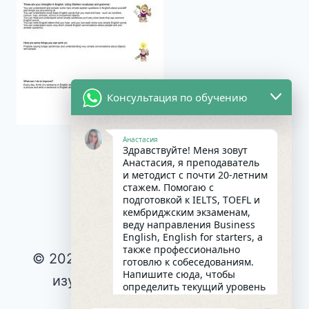
Консультация по обучению
Анастасия
Здравствуйте! Меня зовут
Анастасия, я преподаватель
и методист с почти 20-летним
стажем. Помогаю с
подготовкой к IELTS, TOEFL и
кембриджским экзаменам,
веду направления Business
English, English for starters, а
также профессионально
© 2026 Интересное и эффективное
готовлю к собеседованиям.
Напишите сюда, чтобы
изучение английского языка |
определить текущий уровень
английского и составить
Privacy Policy
|