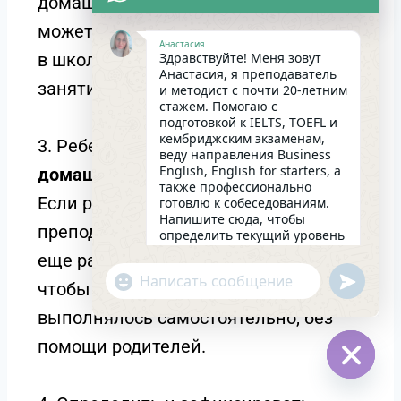
домашнего задания, которое он
может выполнять, учитывая нагрузку
Анастасия
в школе и другие дополнительные
Здравствуйте! Меня зовут
Анастасия, я преподаватель
занятия.
и методист с почти 20-летним
стажем. Помогаю с
подготовкой к IELTS, TOEFL и
кембриджским экзаменам,
3. Ребенок должен
выполнять
веду направления Business
English, English for starters, а
домашнее задание самостоятельно
.
также профессионально
Если ребенок не смог его выполнить,
готовлю к собеседованиям.
Напишите сюда, чтобы
преподаватель разбирается почему и
определить текущий уровень
английского и составить
еще раз объясняет, добиваясь того,
индивидуальный план
undefin
"+chaty_settings.lang.emoji_picker+"
занятий. Какова главная цель
чтобы ВСЕ домашнее задание
WhatsApp
в изучении языка на
выполнялось самостоятельно, без
сегодняшний день?
Message
15:00
помощи родителей.
Hide