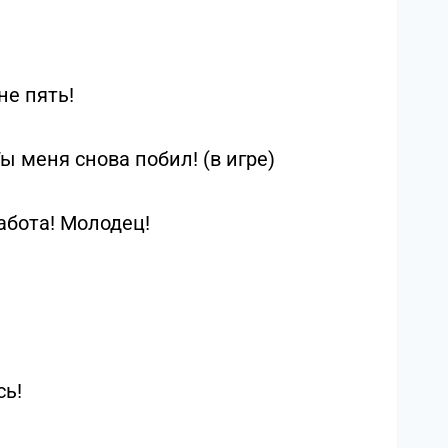
е пять!
 меня снова побил! (в игре)
абота! Молодец!
сь!