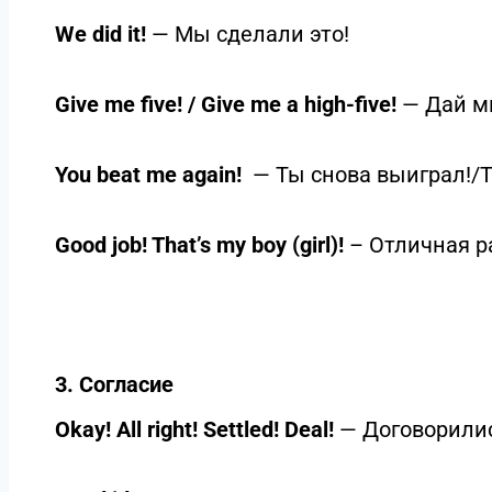
We did it!
— Мы сделали это!
Give me five! / Give me a high-five!
— Дай мн
You beat me again!
— Ты снова выиграл!/Ты
Good job! That’s my boy (girl)!
– Отличная р
3. Согласие
Okay! All right! Settled! Deal!
— Договорили