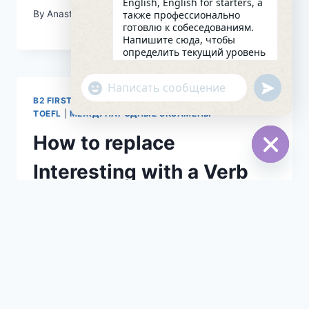
English, English for starters, а
также профессионально
By
Anastasival
15/06/2026
готовлю к собеседованиям.
Напишите сюда, чтобы
определить текущий уровень
английского и составить
индивидуальный план
undefin
"+chaty_settings.lang.emoji_picker+"
занятий. Какова главная цель
WhatsApp
в изучении языка на
B2 FIRST
|
CAMBRIDGE EXAMS
|
IELTS PREPARATION
|
Message
сегодняшний день?
TOEFL
|
МЕЖДУНАРОДНЫЕ ЭКЗАМЕНЫ
18:22
How to replace
Interesting with a Verb
Hide
chaty
By
Anastasival
15/06/2026
Page
Next
1
2
3
…
13
Page