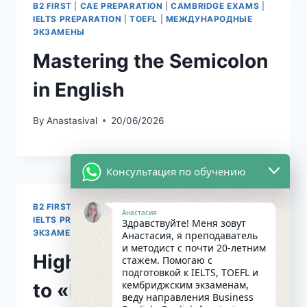
B2 FIRST
|
CAE PREPARATION
|
CAMBRIDGE EXAMS
|
IELTS PREPARATION
|
TOEFL
|
МЕЖДУНАРОДНЫЕ
ЭКЗАМЕНЫ
Mastering the Semicolon
in English
By
Anastasival
20/06/2026
Консультация по обучению
B2 FIRST
|
CAE PREPARATION
|
CAMBRIDGE EXAMS
|
Анастасия
IELTS PREPARATION
|
TOEFL
|
МЕЖДУНАРОДНЫЕ
Здравствуйте! Меня зовут
ЭКЗАМЕНЫ
Анастасия, я преподаватель
и методист с почти 20-летним
High-Level Alternatives
стажем. Помогаю с
подготовкой к IELTS, TOEFL и
кембриджским экзаменам,
to «Have Consequences»
веду направления Business