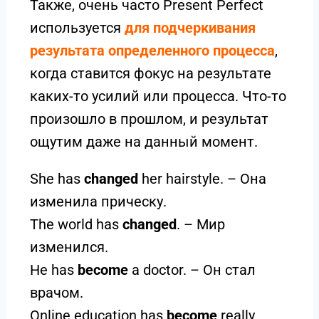
Также, очень часто Present Perfect
используется
для
подчеркивания
результата определенного процесса
,
когда ставится фокус на результате
каких-то усилий или процесса. Что-то
произошло в прошлом, и результат
ощутим даже на данный момент.
She has
changed
her hairstyle. – Она
изменила прическу.
The world has
changed
. – Мир
изменился.
He has
become
a doctor. – Он стал
врачом.
Online education has
become
really