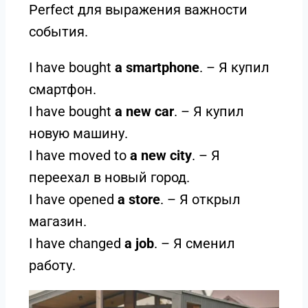
Perfect для выражения важности
события.
I have bought
a smartphone
. – Я купил
смартфон.
I have bought
a new car
. – Я купил
новую машину.
I have moved to
a new city
. – Я
переехал в новый город.
I have opened
a store
. – Я открыл
магазин.
I have changed
a job
. – Я сменил
работу.