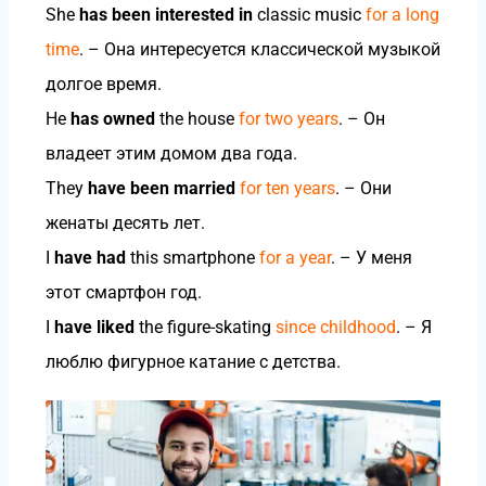
She
has been interested in
classic music
for a long
time
. – Она интересуется классической музыкой
долгое время.
He
has owned
the house
for two years
. – Он
владеет этим домом два года.
They
have been married
for ten years
. – Они
женаты десять лет.
I
have had
this smartphone
for a year
. – У меня
этот смартфон год.
I
have liked
the figure-skating
since childhood
. – Я
люблю фигурное катание с детства.