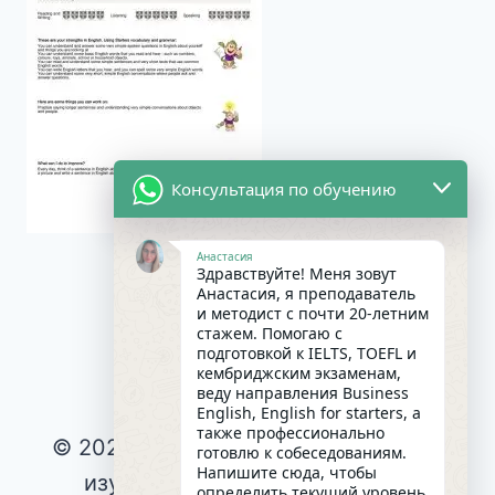
Консультация по обучению
Анастасия
Здравствуйте! Меня зовут
Анастасия, я преподаватель
и методист с почти 20-летним
стажем. Помогаю с
подготовкой к IELTS, TOEFL и
кембриджским экзаменам,
веду направления Business
English, English for starters, а
также профессионально
© 2026 Интересное и эффективное
готовлю к собеседованиям.
Напишите сюда, чтобы
изучение английского языка |
определить текущий уровень