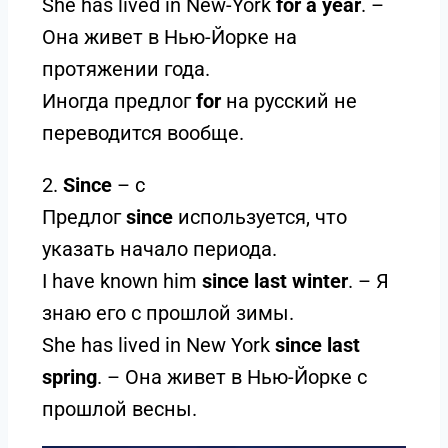
She has lived in New-York
for a year
. –
Она живет в Нью-Йорке на
протяжении года.
Иногда предлог
for
на русский не
переводится вообще.
2.
Since
– c
Предлог
since
используется, что
указать начало периода.
I have known him
since last winter
. – Я
знаю его с прошлой зимы.
She has lived in New York
since last
spring
. – Она живет в Нью-Йорке с
прошлой весны.