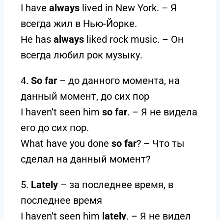
I have
always
lived in New York. – Я
всегда жил в Нью-Йорке.
He has
always
liked rock music. – Он
всегда любил рок музыку.
4.
So far
– до данного момента, на
данный момент, до сих пор
I haven’t seen him
so far
. – Я не видела
его до сих пор.
What have you done
so far
? – Что ты
сделал на данный момент?
5.
Lately
– за последнее время, в
последнее время
I haven’t seen him
lately
. – Я не видел