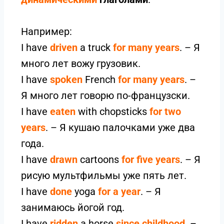
Например:
I have
driven
a truck
for many years
. – Я
много лет вожу грузовик.
I have
spoken
French
for many years
. –
Я много лет говорю по-французски.
I have
eaten
with chopsticks
for two
years
. – Я кушаю палочками уже два
года.
I have
drawn
cartoons
for five years
. – Я
рисую мультфильмы уже пять лет.
I have
done
yoga
for a year
. – Я
занимаюсь йогой год.
I have
ridden
a horse
since childhood
. –