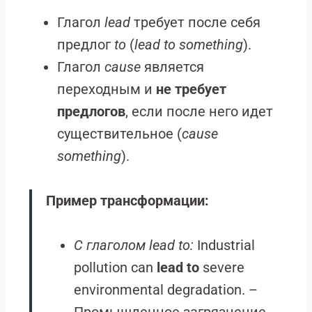
Глагол
lead
требует после себя
предлог
to
(
lead to something
).
Глагол
cause
является
переходным и
не требует
предлогов
, если после него идет
существительное (
cause
something
).
Пример трансформации:
С глаголом lead to:
Industrial
pollution can
lead to
severe
environmental degradation. –