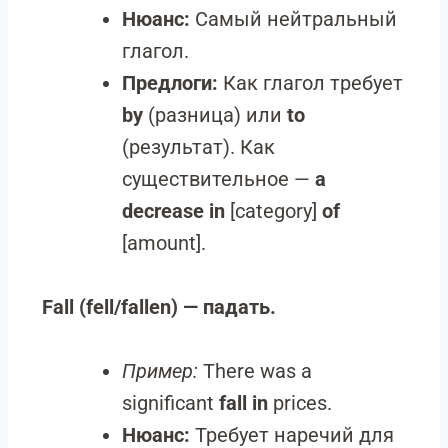
Нюанс:
Самый нейтральный
глагол.
Предлоги:
Как глагол требует
by
(разница) или
to
(результат). Как
существительное —
a
decrease in
[category]
of
[amount].
Fall (fell/fallen) — падать.
Пример:
There was a
significant
fall in
prices.
Нюанс:
Требует наречий для