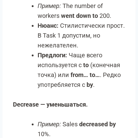
Пример:
The number of
workers
went down to
200.
Нюанс:
Стилистически прост.
В Task 1 допустим, но
нежелателен.
Предлоги:
Чаще всего
используется с
to
(конечная
точка) или
from… to…
. Редко
употребляется с
by
.
Decrease — уменьшаться.
Пример:
Sales
decreased by
10%.