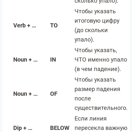
сколько упало).
Чтобы указать
итоговую цифру
Verb + …
TO
(до скольки
упало).
Чтобы указать,
Noun + …
IN
ЧТО именно упало
(в чем падение).
Чтобы указать
размер падения
Noun + …
OF
после
существительного.
Если линия
Dip + …
BELOW
пересекла важную