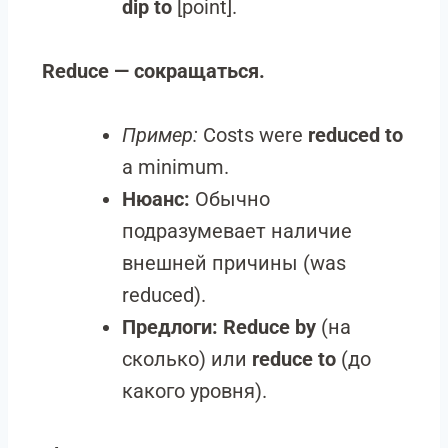
dip to
[point].
Reduce — сокращаться.
Пример:
Costs were
reduced to
a minimum.
Нюанс:
Обычно
подразумевает наличие
внешней причины (was
reduced).
Предлоги:
Reduce by
(на
сколько) или
reduce to
(до
какого уровня).