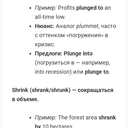
Пример:
Profits
plunged to
an
all-time low.
Нюанс:
Аналог
plummet
, часто
с оттенком «погружения» в
кризис.
Предлоги:
Plunge into
(погрузиться в — например,
into recession
) или
plunge to
.
Shrink (shrank/shrunk) — сокращаться
в объеме.
Пример:
The forest area
shrank
by
10 hectares.