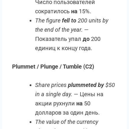
Число пользователей
сократилось
на
15%.
The figure
fell to
200 units by
the end of the year.
—
Показатель упал
до
200
единиц к концу года.
Plummet / Plunge / Tumble (C2)
Share prices
plummeted by
$50
in a single day.
— Цены на
акции рухнули
на
50
долларов за один день.
The value of the currency