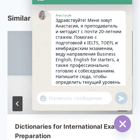
Анастасия
Similar Posts
Здравствуйте! Меня зовут
Анастасия, я преподаватель
и методист с почти 20-летним
стажем. Помогаю с
подготовкой к IELTS, TOEFL и
кембриджским экзаменам,
веду направления Business
English, English for starters, а
также профессионально
готовлю к собеседованиям.
Напишите сюда, чтобы
определить текущий уровень
английского и составить
индивидуальный план
undefin
"+chaty_settings.lang.emoji_picker+"
занятий. Какова главная цель
WhatsApp
в изучении языка на
сегодняшний день?
Message
12:23
Dictionaries for International Exam
Preparation
Hide