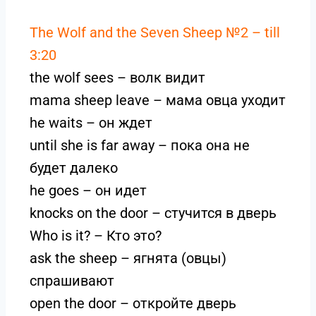
The Wolf and the Seven Sheep №2 – till
3:20
the wolf sees – волк видит
mama sheep leave – мама овца уходит
he waits – он ждет
until she is far away – пока она не
будет далеко
he goes – он идет
knocks on the door – стучится в дверь
Who is it? – Кто это?
ask the sheep – ягнята (овцы)
спрашивают
open the door – откройте дверь