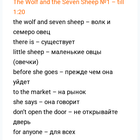
The Wolf and the Seven Sheep №1 – till
1:20
the wolf and seven sheep – волк и
семеро овец
there is – существует
little sheep – маленькие овцы
(овечки)
before she goes – прежде чем она
уйдет
to the market – на рынок
she says – она говорит
don’t open the door – не открывайте
дверь
for anyone – для всех