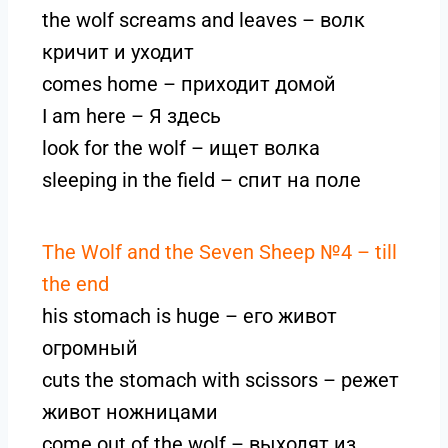
the wolf screams and leaves – волк
кричит и уходит
comes home – приходит домой
I am here – Я здесь
look for the wolf – ищет волка
sleeping in the field – спит на поле
The Wolf and the Seven Sheep №4 – till
the end
his stomach is huge – его живот
огромный
cuts the stomach with scissors – режет
живот ножницами
come out of the wolf – выходят из