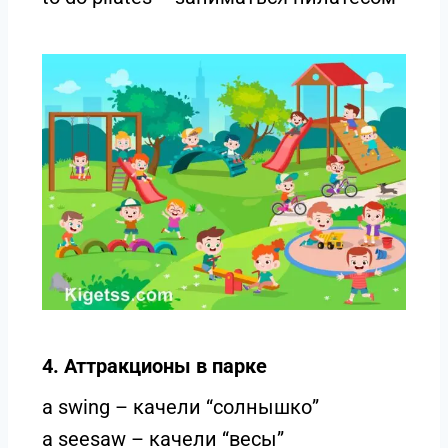
4. Аттракционы в парке
a swing – качели “солнышко”
a seesaw – качели “весы”