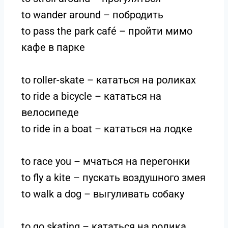
to wander around – побродить
to pass the park café – пройти мимо
кафе в парке
to roller-skate – кататься на роликах
to ride a bicycle – кататься на
велосипеде
to ride in a boat – кататься на лодке
to race you – мчаться на перегонки
to fly a kite – пускать воздушного змея
to walk a dog – выгуливать собаку
to go skating – кататься на ролика