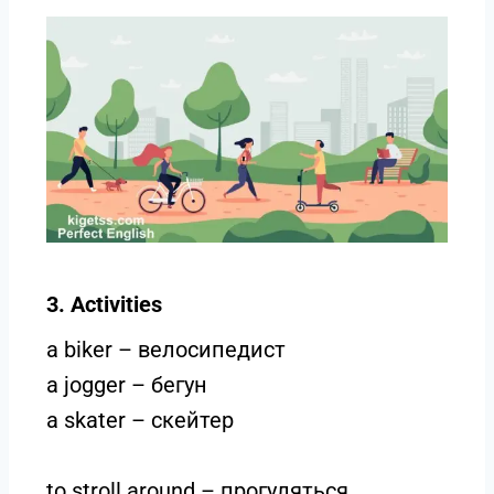
3. Activities
a biker – велосипедист
a jogger – бегун
a skater – скейтер
to stroll around – прогуляться