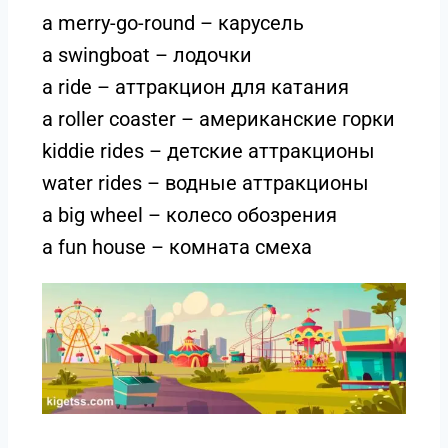
a merry-go-round – карусель
a swingboat – лодочки
a ride – аттракцион для катания
a roller coaster – американские горки
kiddie rides – детские аттракционы
water rides – водные аттракционы
a big wheel – колесо обозрения
a fun house – комната смеха