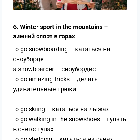
6. Winter sport in the mountains –
зимний спорт в горах
to go snowboarding – кататься на
сноуборде
a snowboarder – сноубордист
to do amazing tricks – делать
удивительные трюки
to go skiing – кататься на лыжах
to go walking in the snowshoes – гулять
в снегоступах
to go sledding – кататься на санях