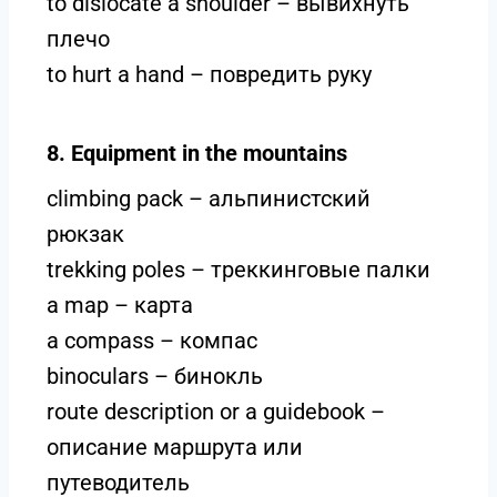
to dislocate a shoulder – вывихнуть
плечо
to hurt a hand – повредить руку
8. Equipment in the mountains
сlimbing pack – альпинистский
рюкзак
trekking poles – треккинговые палки
a map – карта
a compass – компас
binoculars – бинокль
route description or a guidebook –
описание маршрута или
путеводитель