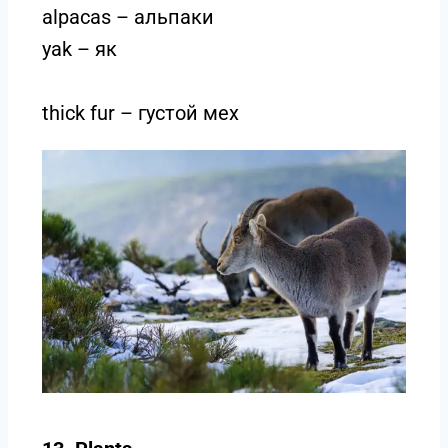
alpacas – альпаки
yak – як
thick fur – густой мех