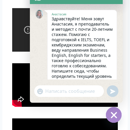
Анастасия
Здравствуйте! Меня зовут
Анастасия, я преподаватель
и методист с почти 20-летним
стажем. Помогаю с
подготовкой к IELTS, TOEFL и
кембриджским экзаменам,
веду направления Business
English, English for starters, а
также профессионально
готовлю к собеседованиям.
Напишите сюда, чтобы
определить текущий уровень
английского и составить
индивидуальный план
undefin
"+chaty_settings.lang.emoji_picker+"
занятий. Какова главная цель
WhatsApp
в изучении языка на
сегодняшний день?
Message
10:43
Hide