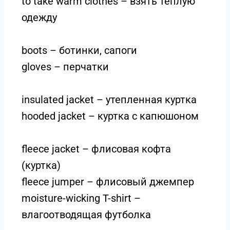
to take warm clothes – взять теплую
одежду
boots – ботинки, сапоги
gloves – перчатки
insulated jacket – утепленная куртка
hooded jacket – куртка с капюшоном
fleece jacket – флисовая кофта
(куртка)
fleece jumper – флисовый джемпер
moisture-wicking T-shirt –
влагоотводящая футболка