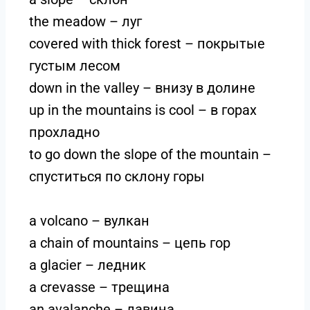
the meadow – луг
covered with thick forest – покрытые
густым лесом
down in the valley – внизу в долине
up in the mountains is cool – в горах
прохладно
to go down the slope of the mountain –
спуститься по склону горы
a volcano – вулкан
a chain of mountains – цепь гор
a glacier – ледник
a crevasse – трещина
an avalanche – лавина