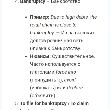
Bankruptcy
– Банкротство
Пример:
Due to high debts, the
retail chain is close to
bankruptcy.
— Из-за высоких
долгов розничная сеть
близка к банкротству.
Нюансы:
Существительное.
Часто используется с
глаголами
force into
(принудить к),
avoid
(избежать) или
declare
(объявить).
To file for bankruptcy / To claim