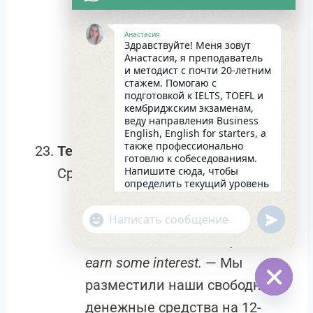
вызвали рост акций
Анастасия
компании на фондовом
Здравствуйте! Меня зовут
Анастасия, я преподаватель
рынке.
и методист с почти 20-летним
Нюансы:
Часто используются
стажем. Помогаю с
подготовкой к IELTS, TOEFL и
синонимы
equity market
или
кембриджским экзаменам,
веду направления Business
share market
.
English, English for starters, а
также профессионально
Term deposit
– Срочный вклад /
готовлю к собеседованиям.
Напишите сюда, чтобы
Срочный депозит
определить текущий уровень
английского и составить
индивидуальный план
Пример:
We put our extra cash
undefin
"+chaty_settings.lang.emoji_picker+"
занятий. Какова главная цель
WhatsApp
в изучении языка на
into a 12-month term deposit to
сегодняшний день?
Message
06:17
earn some interest.
— Мы
разместили наши свободные
Hide
денежные средства на 12-