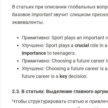
В статьях при описании глобальных вопр
базовое
important
звучит слишком пресно
эквиваленты.
Примитивно:
Sport plays an important ro
Улучшено:
Sport plays a
crucial
role in a
importance
to teenagers.
Примитивно:
Choosing a future career i
Улучшено:
Choosing a future career is 
future career is a
key
decision.
2.3. В статьях: Выделение главного аргу
Чтобы структурировать статью и привле