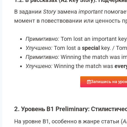
1.2. В рассказах (A2 Key Story): Подчер
В задании
Story
замена
important
помогае
момент в повествовании или ценность пр
Примитивно:
Tom lost an important key
Улучшено:
Tom lost a
special
key. / Tom
Примитивно:
Winning the match was imp
Улучшено:
Winning the match was
ever
Запишись на урок
2. Уровень B1 Preliminary: Стилистиче
На уровне B1, особенно в жанре статьи (
A