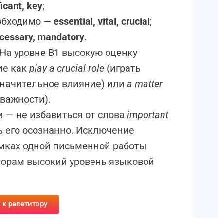
ficant, key
;
еобходимо —
essential, vital, crucial
;
cessary, mandatory
.
На уровне B1 высокую оценку
ие как
play a crucial role
(играть
начительное влияние) или
a matter
важности).
 — не избавиться от слова
important
ь его осознанно. Исключение
амках одной письменной работы
торам высокий уровень языковой
 к репетитору