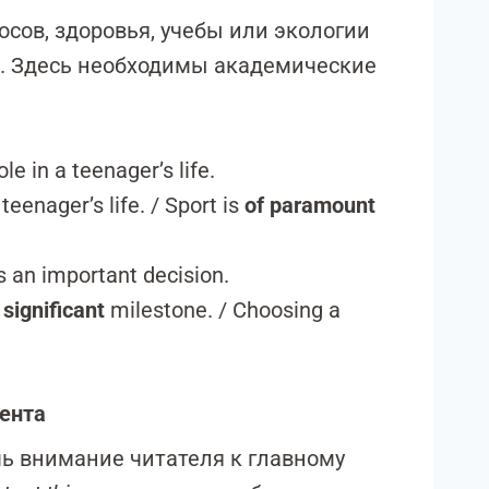
осов, здоровья, учебы или экологии
. Здесь необходимы академические
le in a teenager’s life.
 teenager’s life. / Sport is
of paramount
s an important decision.
a
significant
milestone. / Choosing a
мента
чь внимание читателя к главному