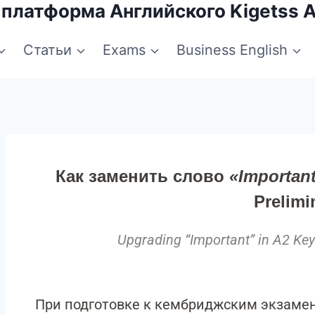
 платформа Английского Kigetss 
Статьи
Exams
Business English
Как заменить слово
«Importan
Prelimi
Upgrading “Important” in A2 Key
При подготовке к кембриджским экзаменам