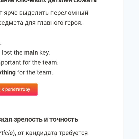
кивание ключевых деталей сюжета
т ярче выделить переломный
едмета для главного героя.
.
 lost the
main
key.
ortant for the team.
ything
for the team.
 к репетитору
ская зрелость и точность
rticle
), от кандидата требуется