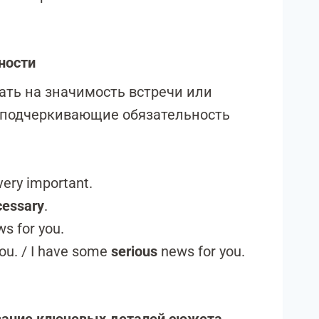
ности
зать на значимость встречи или
, подчеркивающие обязательность
 very important.
cessary
.
s for you.
ou. / I have some
serious
news for you.