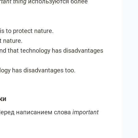
tant thing
используются более
s to protect nature.
t nature.
and that technology has disadvantages
logy has disadvantages too.
ки
еред написанием слова
important