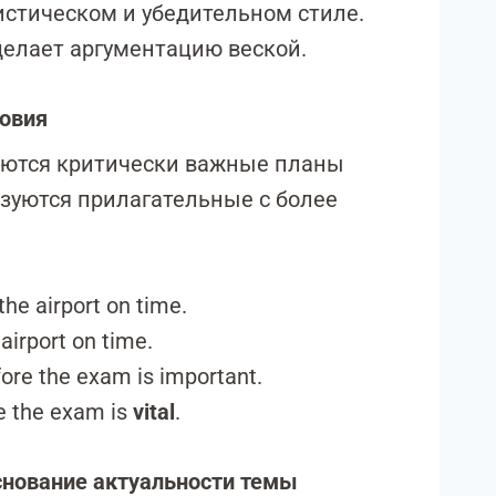
стическом и убедительном стиле.
елает аргументацию веской.
ловия
даются критически важные планы
ьзуются прилагательные с более
 the airport on time.
 airport on time.
fore the exam is important.
re the exam is
vital
.
Обоснование актуальности темы