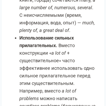
книги, города) сочетаются
many, a
large number of, numerous, several
.
С неисчисляемыми (время,
информация, вода, опыт) —
much,
plenty of, a great deal of
.
Использование сильных
прилагательных.
Вместо
конструкции «
a lot of
+
существительное» часто
эффективнее использовать одно
сильное прилагательное перед
этим существительным.
Например, вместо
a lot of
problems
можно написать