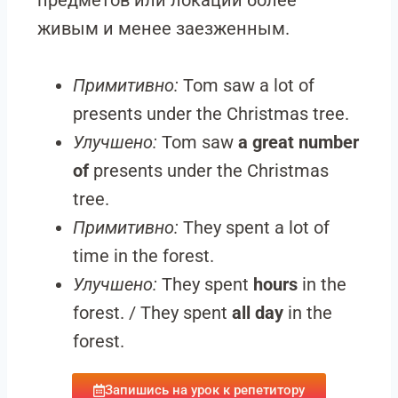
предметов или локаций более
живым и менее заезженным.
Примитивно:
Tom saw a lot of
presents under the Christmas tree.
Улучшено:
Tom saw
a great number
of
presents under the Christmas
tree.
Примитивно:
They spent a lot of
time in the forest.
Улучшено:
They spent
hours
in the
forest. / They spent
all day
in the
forest.
Запишись на урок к репетитору