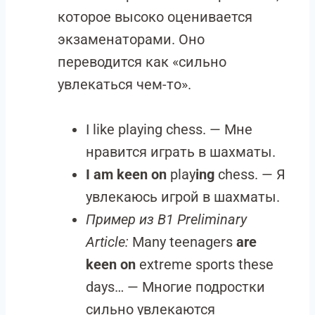
которое высоко оценивается
экзаменаторами. Оно
переводится как «сильно
увлекаться чем-то».
I like playing chess. — Мне
нравится играть в шахматы.
I am keen on
play
ing
chess. — Я
увлекаюсь игрой в шахматы.
Пример из B1 Preliminary
Article:
Many teenagers
are
keen on
extreme sports these
days… — Многие подростки
сильно увлекаются