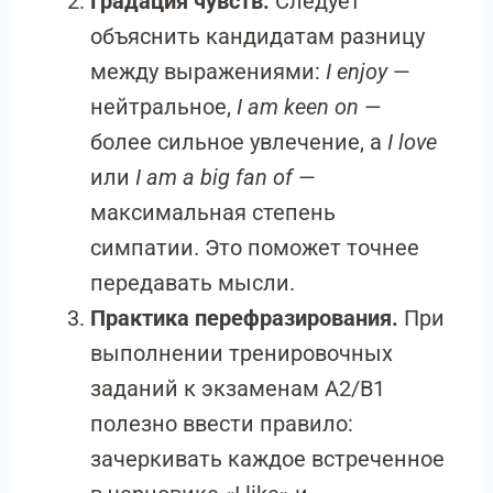
Градация чувств.
Следует
объяснить кандидатам разницу
между выражениями:
I enjoy
—
нейтральное,
I am keen on
—
более сильное увлечение, а
I love
или
I am a big fan of
—
максимальная степень
симпатии. Это поможет точнее
передавать мысли.
Практика перефразирования.
При
выполнении тренировочных
заданий к экзаменам A2/B1
полезно ввести правило:
зачеркивать каждое встреченное