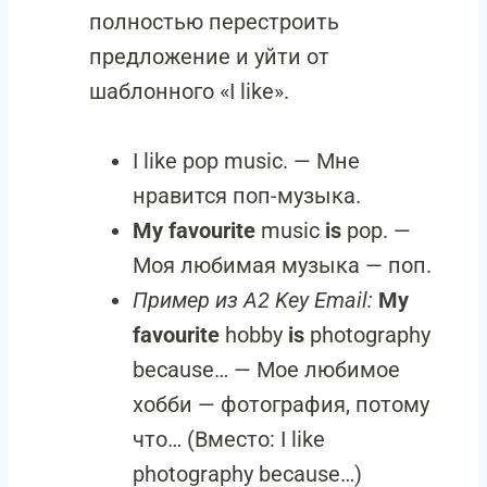
полностью перестроить
предложение и уйти от
шаблонного «I like».
I like pop music. — Мне
нравится поп-музыка.
My favourite
music
is
pop. —
Моя любимая музыка — поп.
Пример из A2 Key Email:
My
favourite
hobby
is
photography
because… — Мое любимое
хобби — фотография, потому
что… (Вместо: I like
photography because…)