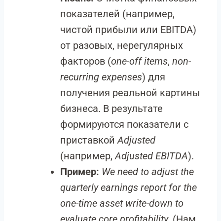
показателей (например,
чистой прибыли или EBITDA)
от разовых, нерегулярных
факторов (
one-off items
,
non-
recurring expenses
) для
получения реальной картины
бизнеса. В результате
формируются показатели с
приставкой
Adjusted
(например,
Adjusted EBITDA
).
Пример:
We need to adjust the
quarterly earnings report for the
one-time asset write-down to
evaluate core profitability.
(Нам