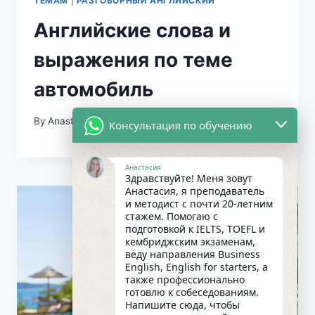
ТЕМАМ
|
РАЗГОВОРНЫЙ АНГЛИЙСКИЙ
Английские слова и
выражения по теме
автомобиль
By
Anastasival
11/06/2020
Консультация по обучению
Анастасия
Здравствуйте! Меня зовут
Анастасия, я преподаватель
и методист с почти 20-летним
стажем. Помогаю с
подготовкой к IELTS, TOEFL и
кембриджским экзаменам,
веду направления Business
English, English for starters, а
также профессионально
готовлю к собеседованиям.
Напишите сюда, чтобы