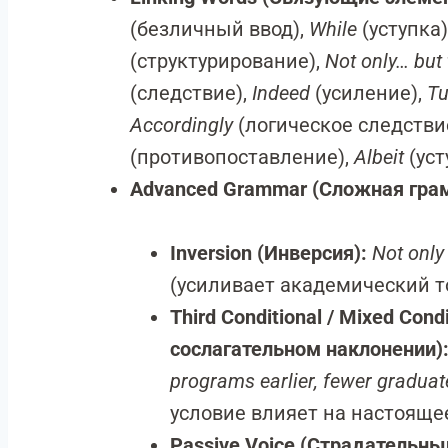
(безличный ввод),
While
(уступка)
(структурирование),
Not only… but 
(следствие),
Indeed
(усиление),
Tu
Accordingly
(логическое следстви
(противопоставление),
Albeit
(уст
Advanced Grammar (Сложная гра
Inversion (Инверсия):
Not only
(усиливает академический т
Third Conditional / Mixed Cond
сослагательном наклонении)
programs earlier, fewer gradua
условие влияет на настоящее
Passive Voice (Страдательный