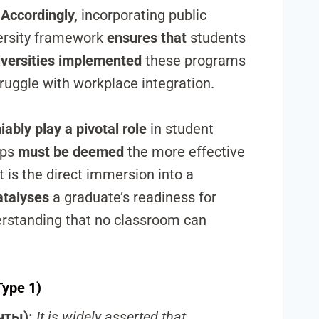
.
Accordingly,
incorporating public
ersity framework
ensures that
students
versities implemented
these programs
ruggle with workplace integration.
ably play a pivotal role
in student
ips
must be deemed
the more effective
 it is the direct immersion into a
atalyses
a graduate’s readiness for
erstanding that no classroom can
ype 1)
нты):
It is widely asserted that