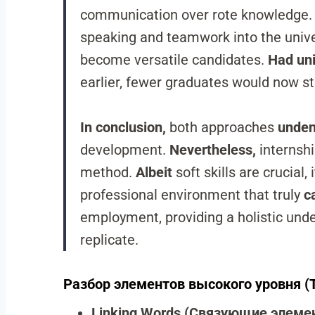
communication over rote knowledge
speaking and teamwork into the univ
become versatile candidates.
Had uni
earlier, fewer graduates would now st
In conclusion,
both approaches
undeni
development.
Nevertheless,
internsh
method.
Albeit
soft skills are crucial,
professional environment that truly
c
employment, providing a holistic und
replicate.
Разбор элементов высокого уровня (T
Linking Words (Связующие элеме