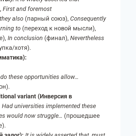
,
First and foremost
they also
(парный союз),
Consequently
rning to
(переход к новой мысли),
е),
In conclusion
(финал),
Nevertheless
упка/хотя).
мматика):
 do these opportunities allow…
он).
itional variant (Инверсия в
:
Had universities implemented these
tes would now struggle…
(прошедшее
).
 залог):
It is widely asserted that
,
must