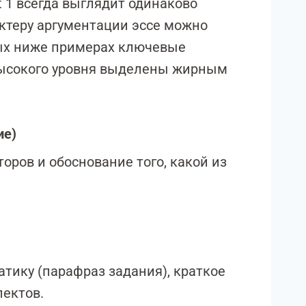
t 1 всегда выглядит одинаково
рактеру аргументации эссе можно
ных ниже примерах ключевые
ысокого уровня выделены жирным
ие)
оров и обоснование того, какой из
тику (парафраз задания), краткое
пектов.