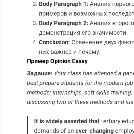
Body Paragraph 1:
Анализ первого
примеров и возможных последст
Body Paragraph 2:
Анализ второго
демонстрация его значимости.
Conclusion:
Сравнение двух факто
них важнее и почему.
Пример Opinion Essay
Задание:
Your class has attended a pane
best prepare students for the modern jo
methods: internships, soft skills training
discussing two of these methods and justi
It is widely asserted that
tertiary edu
demands of an
ever-changing
employ