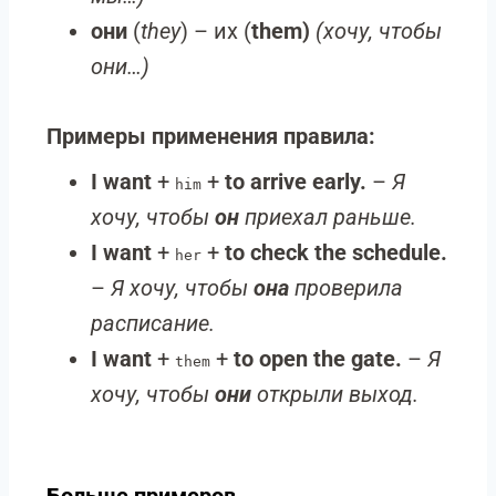
они
(
they
) – их (
them)
(хочу, чтобы
они…)
Примеры применения правила:
I want
+
+
to arrive early.
–
Я
him
хочу, чтобы
он
приехал раньше.
I want
+
+
to check the schedule.
her
–
Я хочу, чтобы
она
проверила
расписание.
I want
+
+
to open the gate.
–
Я
them
хочу, чтобы
они
открыли выход.
Больше примеров…