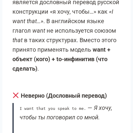
является дословный перевод русской
конструкции «я хочу, чтобы…» как
«I
want that…»
. В английском языке
глагол
want
не используется союзом
that
в таких структурах. Вместо этого
принято применять модель
want +
объект (кого) + to-инфинитив (что
сделать)
.
Неверно (Дословный перевод)
—
Я хочу,
I want that you speak to me.
чтобы ты поговорил со мной.