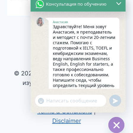
Консультация по обучению
Анастасия
Здравствуйте! Меня зовут
Анастасия, я преподаватель
и методист с почти 20-летним
стажем. Помогаю с
подготовкой к IELTS, TOEFL и
кембриджским экзаменам,
веду направления Business
English, English for starters, а
также профессионально
© 2026 Интересное и эффективное
готовлю к собеседованиям.
Напишите сюда, чтобы
изучение английского языка |
определить текущий уровень
английского и составить
Privacy Policy
|
индивидуальный план
undefin
"+chaty_settings.lang.emoji_picker+"
Cookie Policy
|
занятий. Какова главная цель
WhatsApp
в изучении языка на
Terms & Conditions
|
сегодняшний день?
Message
09:15
Disclaimer