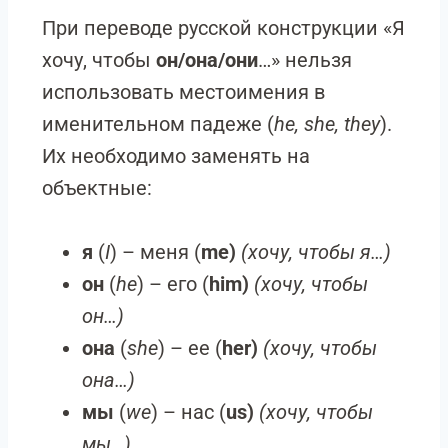
При переводе русской конструкции «Я
хочу, чтобы
он/она/они
…» нельзя
использовать местоимения в
именительном падеже (
he, she, they
).
Их необходимо заменять на
объектные:
я
(
I
) – меня (
me)
(хочу, чтобы я…)
он
(
he
) – его (
him)
(хочу, чтобы
он…)
она
(
she
) – ее (
her)
(хочу, чтобы
она…)
мы
(
we
) – нас (
us)
(хочу, чтобы
мы…)