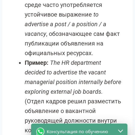
среде часто употребляется
устойчивое выражение
to
advertise a post / a position / a
vacancy
, обозначающее сам факт
публикации объявления на
официальных ресурсах.
Пример:
The HR department
decided to advertise the vacant
managerial position internally before
exploring external job boards.
(Отдел кадров решил разместить
объявление о вакантной
руководящей должности внутри
компании, прежде чем изучать
Консультация по обучению