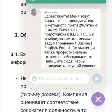
внешние сайты по поиску
работы.)
Анастасия
Здравствуйте! Меня зовут
Анастасия, я преподаватель
и методист с почти 20-летним
стажем. Помогаю с
подготовкой к IELTS, TOEFL и
3. Обмен информацией и оценка
кембриджским экзаменам,
соискателей
веду направления Business
English, English for starters, а
также профессионально
3.1. Exchanging information (обмен
готовлю к собеседованиям.
Напишите сюда, чтобы
информацией)
определить текущий уровень
английского и составить
индивидуальный план
Нюанс:
В контексте найма этот
undefin
"+chaty_settings.lang.emoji_picker+"
занятий. Какова главная цель
WhatsApp
в изучении языка на
процесс является двусторонним
сегодняшний день?
Message
15:14
(
two-way process
). Компания
оценивает соответствие
Hide
соискателя должности, в то