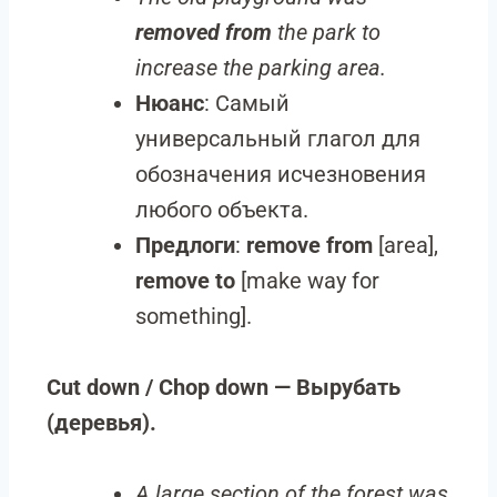
removed from
the park to
increase the parking area.
Нюанс
: Самый
универсальный глагол для
обозначения исчезновения
любого объекта.
Предлоги
:
remove from
[area],
remove to
[make way for
something].
Cut down / Chop down — Вырубать
(деревья).
A large section of the forest was