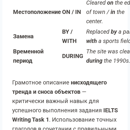
Cleared
on
the e
Местоположение
ON / IN
of town /
in
the
center.
BY /
Replaced
by
a pa
Замена
WITH
with
a sports fiel
Временной
The site was cle
DURING
период
during
the 1990s
Грамотное описание
нисходящего
тренда и сноса объектов
—
критически важный навык для
успешного выполнения задания
IELTS
Writing Task 1
. Использование точных
глаголов в сочетании с правильными