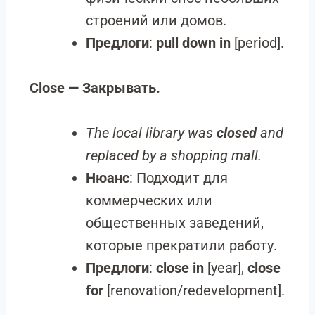
строений или домов.
Предлоги
:
pull down in
[period].
Close — Закрывать.
The local library was
closed
and
replaced by a shopping mall.
Нюанс
: Подходит для
коммерческих или
общественных заведений,
которые прекратили работу.
Предлоги
:
close in
[year],
close
for
[renovation/redevelopment].