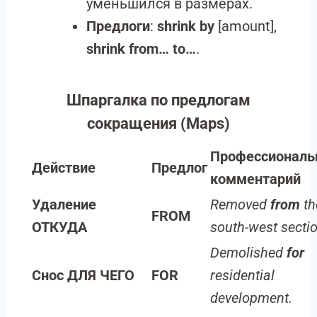
уменьшился в размерах.
Предлоги
:
shrink by
[amount],
shrink from… to…
.
Шпаргалка по предлогам
сокращения (Maps)
Профессионал
Действие
Предлог
комментарий
Удаление
Removed
from
th
FROM
ОТКУДА
south-west sectio
Demolished
for
Снос ДЛЯ ЧЕГО
FOR
residential
development.