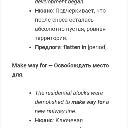
development began.
Нюанс
: Подчеркивает, что
после сноса осталась
абсолютно пустая, ровная
территория.
Предлоги
:
flatten in
[period].
Make way for — Освобождать место
для.
The residential blocks were
demolished to
make way for
a
new railway line.
Нюанс
: Ключевая