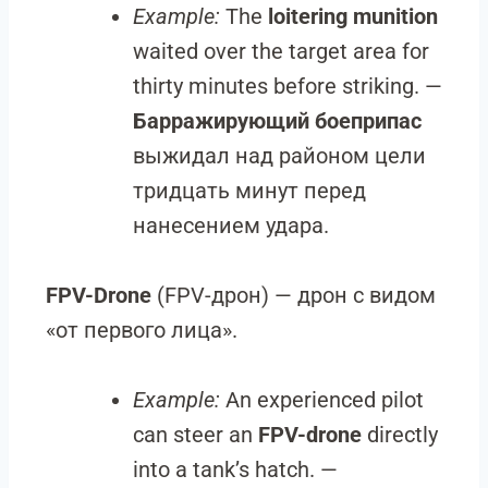
Example:
The
loitering munition
waited over the target area for
thirty minutes before striking. —
Барражирующий боеприпас
выжидал над районом цели
тридцать минут перед
нанесением удара.
FPV-Drone
(FPV-дрон) — дрон с видом
«от первого лица».
Example:
An experienced pilot
can steer an
FPV-drone
directly
into a tank’s hatch. —