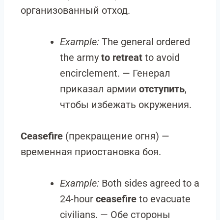
организованный отход.
Example:
The general ordered
the army
to retreat
to avoid
encirclement. — Генерал
приказал армии
отступить
,
чтобы избежать окружения.
Ceasefire
(прекращение огня) —
временная приостановка боя.
Example:
Both sides agreed to a
24-hour
ceasefire
to evacuate
civilians. — Обе стороны