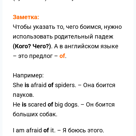
Заметка:
Чтобы указать то, чего боимся, нужно
использовать родительный падеж
(Кого? Чего?)
. А в английском языке
– это предлог –
of
.
Например:
She
is
afraid
of
spiders. – Она боится
пауков.
He
is
scared
of
big dogs. – Он боится
больших собак.
I am afraid
of
it. – Я боюсь этого.