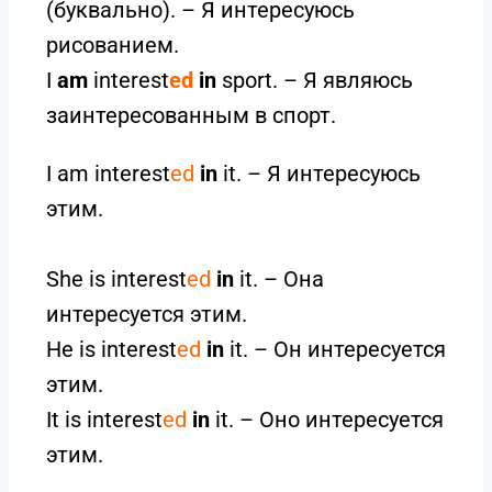
(буквально). – Я интересуюсь
рисованием.
I
am
interest
ed
in
sport. – Я являюсь
заинтересованным в спорт.
I am interest
ed
in
it. – Я интересуюсь
этим.
She is interest
ed
in
it. – Она
интересуется этим.
He is interest
ed
in
it. – Он интересуется
этим.
It is interest
ed
in
it. – Оно интересуется
этим.