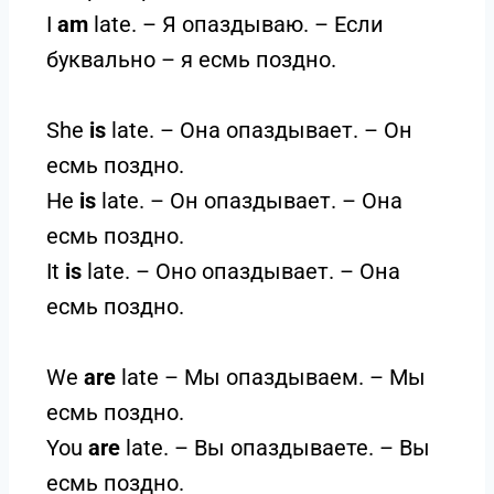
I
am
late. – Я опаздываю. – Если
буквально – я есмь поздно.
She
is
late. – Она опаздывает. – Он
есмь поздно.
He
is
late. – Он опаздывает. – Она
есмь поздно.
It
is
late. – Оно опаздывает. – Она
есмь поздно.
We
are
late – Мы опаздываем. – Мы
есмь поздно.
You
are
late. – Вы опаздываете. – Вы
есмь поздно.