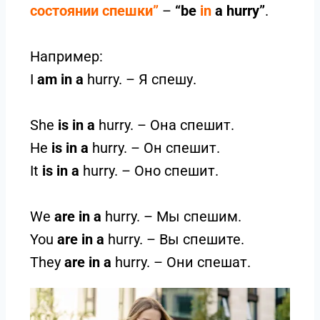
состоянии спешки”
–
“be
in
a hurry”
.
Например:
I
am in a
hurry. – Я спешу.
She
is in a
hurry. – Она спешит.
He
is in a
hurry. – Он спешит.
It
is in a
hurry. – Оно спешит.
We
are in a
hurry. – Мы спешим.
You
are in a
hurry. – Вы спешите.
They
are in a
hurry. – Они спешат.