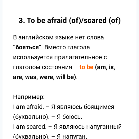
3. To be afraid (of)/scared (of)
В английском языке нет слова
“бояться”
. Вместо глагола
используется прилагательное с
глаголом состояния –
to be
(am, is,
are, was, were, will be)
.
Например:
I
am
afraid. – Я являюсь боящимся
(буквально). – Я боюсь.
I
am
scared. – Я являюсь напуганный
(буквально). – Я напуган.