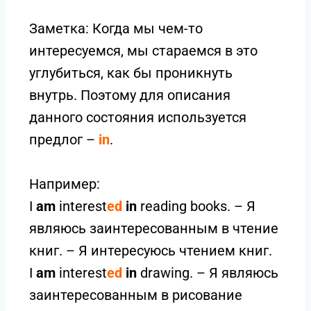
Заметка: Когда мы чем-то
интересуемся, мы стараемся в это
углубиться, как бы проникнуть
внутрь. Поэтому для описания
данного состояния используется
предлог –
in
.
Например:
I
am
interest
ed
in
reading books. – Я
являюсь заинтересованным в чтение
книг. – Я интересуюсь чтением книг.
I
am
interest
ed
in
drawing. – Я являюсь
заинтересованным в рисование