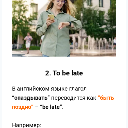
2. To be late
В английском языке глагол
“опаздывать”
переводится как
“быть
поздно”
–
“be late”
.
Например: