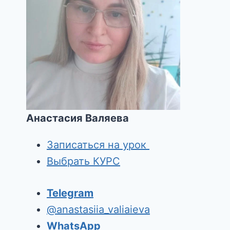
English Course for HR
By
Anastasival
12/11/2025
Анастасия Валяева
Записаться на урок
Выбрать КУРС
Telegram
@anastasiia_valiaieva
WhatsApp