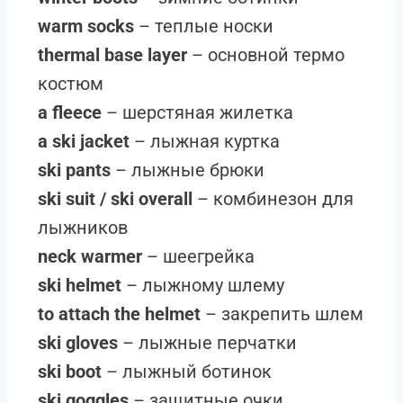
warm socks
– теплые носки
thermal base layer
– основной термо
костюм
a fleece
– шерстяная жилетка
a ski jacket
– лыжная куртка
ski pants
– лыжные брюки
ski suit / ski overall
– комбинезон для
лыжников
neck warmer
– шеегрейка
ski helmet
– лыжному шлему
to attach the helmet
– закрепить шлем
ski gloves
– лыжные перчатки
ski boot
– лыжный ботинок
ski goggles
– защитные очки