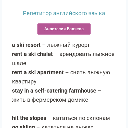
Репетитор английского языка
Анастасия Валяева
a ski resort
– лыжный курорт
rent a ski chalet
– арендовать лыжное
шале
rent a ski apartment
– снять лыжную
квартиру
stay in a self-catering farmhouse
–
жить в фермерском домике
hit the slopes
– кататься по склонам
go skiing
– кататься на лыжах