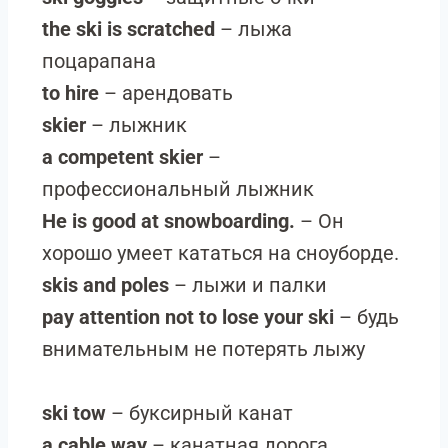
the ski is scratched
– лыжа
поцарапана
to hire
– арендовать
skier
– лыжник
a competent skier
–
профессиональный лыжник
He is good at snowboarding.
– Он
хорошо умеет кататься на сноуборде.
skis and poles
– лыжи и палки
pay attention not to lose your ski
– будь
внимательным не потерять лыжу
ski tow
– буксирный канат
a cable way
– канатная дорога,