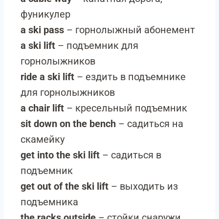
фуникулер
a ski pass
– горнолыжный абонемент
a ski lift
– подъемник для
горнолыжников
ride a ski lift
– ездить в подъемнике
для горнолыжников
a chair lift
– кресельный подъемник
sit down on the bench
– садиться на
скамейку
get into the ski lift
– садиться в
подъемник
get out of the ski lift
– выходить из
подъемника
the racks outside
– стойки снаружи