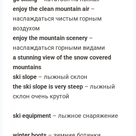
enjoy the clean mountain air
–
наслаждаться чистым горным
воздухом
enjoy the mountain scenery
–
наслаждаться горными видами
a stunning view of the snow covered
mountains
ski slope
– лыжный склон
the ski slope is very steep
– лыжный
склон очень крутой
ski equipment
– лыжное снаряжение
winter boots
– зимние ботинки