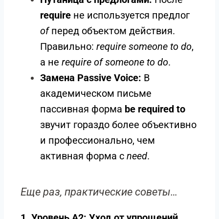
require
не используется предлог
of
перед объектом действия.
Правильно:
require someone to do
,
а не
require of someone to do
.
Замена Passive Voice:
В
академическом письме
пассивная форма
be required to
звучит гораздо более объективно
и профессионально, чем
активная форма с
need
.
Еще раз, практические советы…
1. Уровень A2: Уход от упрощений