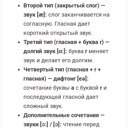
Второй тип (закрытый слог) —
звук [æ]:
слог заканчивается на
согласную. Гласная дает
короткий открытый звук.
Третий тип (гласная + буква r) —
долгий звук [ɑ:]:
буква
r
меняет
звук и делает его долгим.
Четвертый тип (гласная + r +
гласная) — дифтонг [eə]:
сочетание буквы
a
с буквой
r
и
последующей гласной дает
сложный звук.
Дополнительные сочетания —
звуки [ɔ:] / [ɔ]:
чтение перед