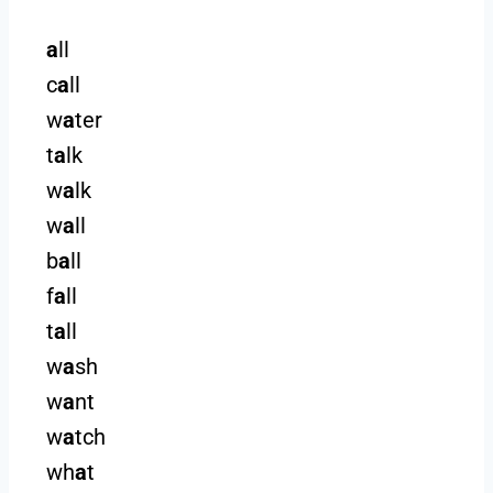
a
ll
c
a
ll
w
a
ter
t
a
lk
w
a
lk
w
a
ll
b
a
ll
f
a
ll
t
a
ll
w
a
sh
w
a
nt
w
a
tch
wh
a
t