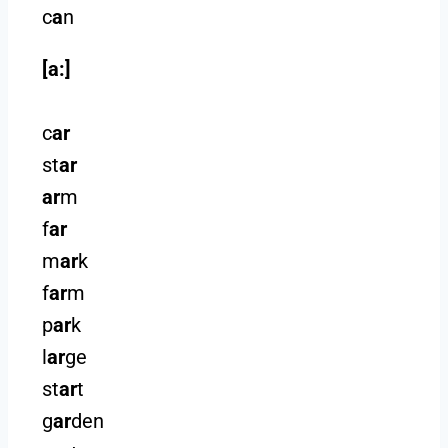
c
a
n
[a:]
c
ar
st
ar
ar
m
f
ar
m
ar
k
f
ar
m
p
ar
k
l
ar
ge
st
ar
t
g
ar
den