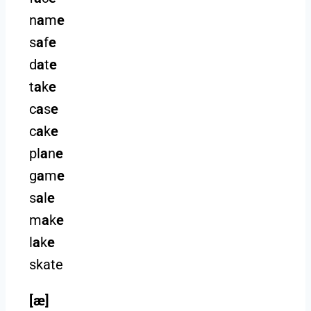
n
a
m
e
s
a
f
e
d
a
t
e
t
a
k
e
c
a
s
e
c
a
k
e
pl
a
n
e
g
a
m
e
s
a
l
e
m
a
k
e
l
a
k
e
skate
[æ]