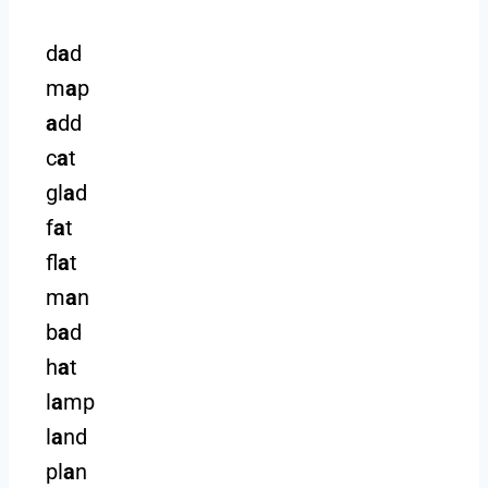
d
a
d
m
a
p
a
dd
c
a
t
gl
a
d
f
a
t
fl
a
t
m
a
n
b
a
d
h
a
t
l
a
mp
l
a
nd
pl
a
n