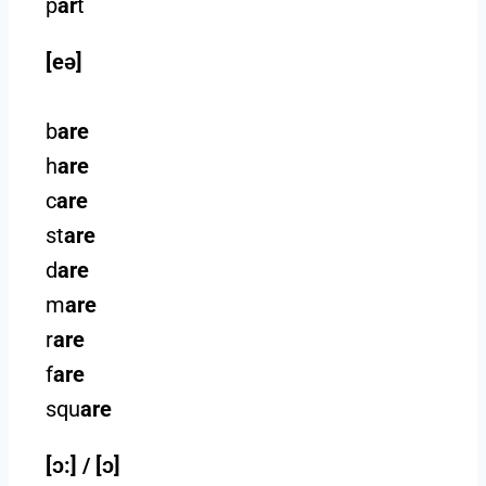
p
ar
t
[eǝ]
b
are
h
are
c
are
st
are
d
are
m
are
r
are
f
are
squ
are
[ɔ:] / [ɔ]