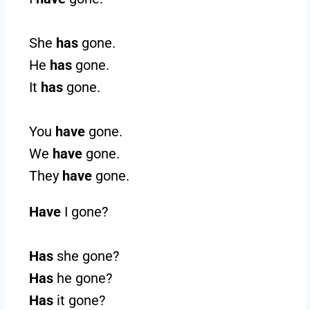
She
has
gone.
He
has
gone.
It
has
gone.
You
have
gone.
We
have
gone.
They
have
gone.
Have
I gone?
Has
she gone?
Has
he gone?
Has
it gone?