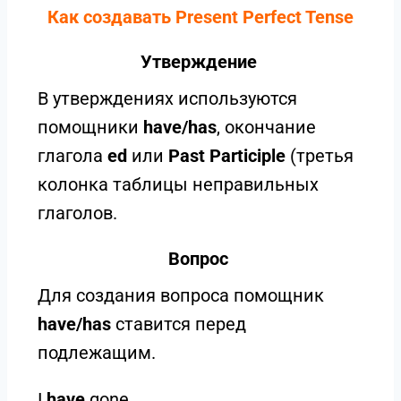
Как создавать Present Perfect Tense
Утверждение
В утверждениях используются
помощники
have/has
, окончание
глагола
ed
или
Past Participle
(третья
колонка таблицы неправильных
глаголов.
Вопрос
Для создания вопроса помощник
have/has
ставится перед
подлежащим.
I
have
gone.