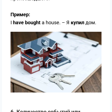
Пример:
I
have bought
a house. – Я
купил
дом.
6. Количество событий или