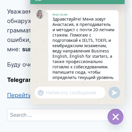
Уважаемые читатели, друзья, если вы
Анастасия
Здравствуйте! Меня зовут
обнаружили в текстах сайта
Анастасия, я преподаватель
грамматические или орфографические
и методист с почти 20-летним
стажем. Помогаю с
ошибки, напишите
подготовкой к IELTS, TOEFL и
кембриджским экзаменам,
мне:
sundaynastya@gmail.com.
веду направления Business
English, English for starters, а
также профессионально
Буду очень благодарна!
готовлю к собеседованиям.
Напишите сюда, чтобы
определить текущий уровень
Telegram
anastasiia_valiaieva
английского и составить
индивидуальный план
undefin
"+chaty_settings.lang.emoji_picker+"
занятий. Какова главная цель
Перейти в БЛОГ
WhatsApp
в изучении языка на
сегодняшний день?
Message
12:36
Hide