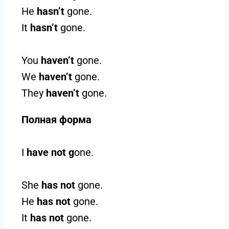
He
hasn’t
gone.
It
hasn’t
gone.
You
haven’t
gone.
We
haven’t
gone.
They
haven’t
gone.
Полная форма
I
have not g
one.
She
has not
gone.
He
has not
gone.
It
has not
gone.