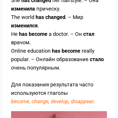
She
has
changed
her hairstyle. – Она
изменила
прическу.
The world
has changed
. – Мир
изменился
.
He
has become
a doctor. – Он
стал
врачом.
Online education
has become
really
popular. – Онлайн образование
стало
очень популярным.
Для показания результата часто
используются глаголы
become, change, develop, disappear
.