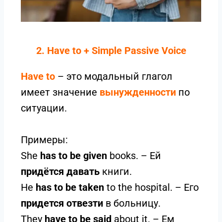
2. Have to + Simple Passive Voice
Have to
– это модальный глагол
имеет значение
вынужденности
по
ситуации.
Примеры:
She
has to be given
books. – Ей
придётся давать
книги.
He
has to be taken
to the hospital. – Его
придется отвезти
в больницу.
They
have to be said
about it. – Ем