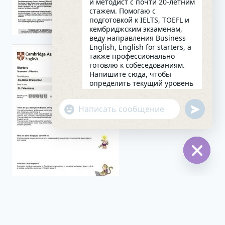
и методист с почти 20-летним
стажем. Помогаю с
подготовкой к IELTS, TOEFL и
кембриджским экзаменам,
веду направления Business
English, English for starters, а
также профессионально
готовлю к собеседованиям.
Напишите сюда, чтобы
определить текущий уровень
английского и составить
индивидуальный план
undefin
"+chaty_settings.lang.emoji_picker+"
занятий. Какова главная цель
WhatsApp
в изучении языка на
сегодняшний день?
Message
19:07
Hide
chaty