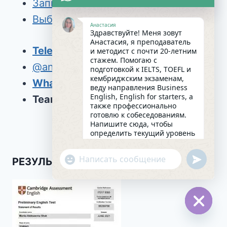
Записаться на урок
Выбрать КУРС
Анастасия
Здравствуйте! Меня зовут
Анастасия, я преподаватель
Telegram
и методист с почти 20-летним
стажем. Помогаю с
@anastasiia_valiaieva
подготовкой к IELTS, TOEFL и
кембриджским экзаменам,
WhatsApp
веду направления Business
English, English for starters, а
Teams:
sundaynastya@gmail.com
также профессионально
готовлю к собеседованиям.
Напишите сюда, чтобы
определить текущий уровень
английского и составить
индивидуальный план
undefin
"+chaty_settings.lang.emoji_picker+"
РЕЗУЛЬТАТЫ УЧЕНИКОВ
занятий. Какова главная цель
WhatsApp
в изучении языка на
сегодняшний день?
Message
04:01
Hide