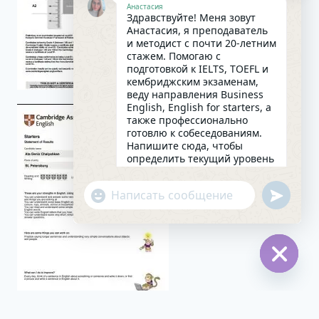
Анастасия
Здравствуйте! Меня зовут
Анастасия, я преподаватель
и методист с почти 20-летним
стажем. Помогаю с
подготовкой к IELTS, TOEFL и
кембриджским экзаменам,
веду направления Business
English, English for starters, а
также профессионально
готовлю к собеседованиям.
Напишите сюда, чтобы
определить текущий уровень
английского и составить
индивидуальный план
undefin
"+chaty_settings.lang.emoji_picker+"
занятий. Какова главная цель
WhatsApp
в изучении языка на
сегодняшний день?
Message
08:19
Hide
chaty