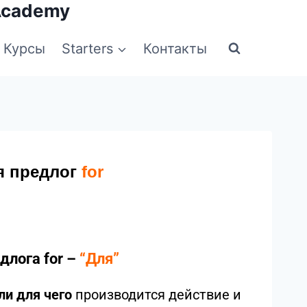
Academy
Курсы
Starters
Контакты
я предлог
for
длога for –
“Для”
ли для чего
производится действие и