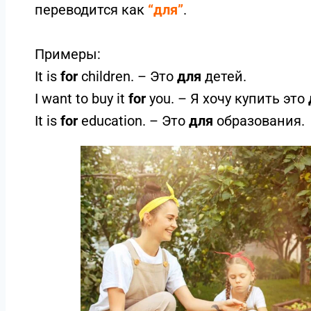
переводится как
“для”
.
Примеры:
It is
for
children. – Это
для
детей.
I want to buy it
for
you. – Я хочу купить это
It is
for
education. – Это
для
образования.