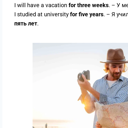
I will have a vacation
for three weeks
. – У 
I studied at university
for five years
. – Я уч
пять лет
.