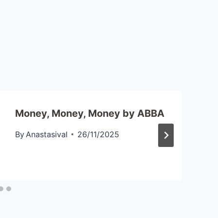
Money, Money, Money by ABBA
By
Anastasival
26/11/2025
Консультация по обучению
Анастасия
Здравствуйте! Меня зовут
Анастасия, я преподаватель