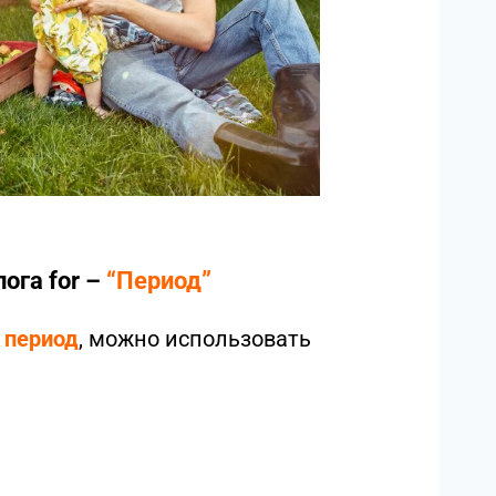
ога for –
“Период”
 период
, можно использовать