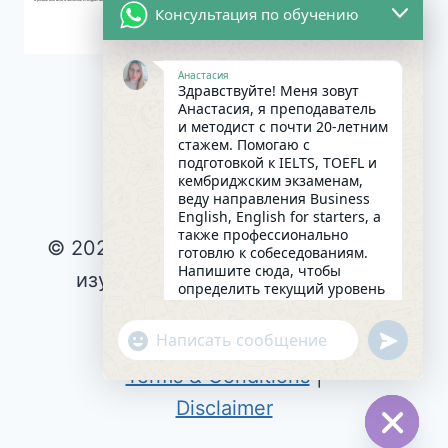
Консультация по обучению
Анастасия
Здравствуйте! Меня зовут
Анастасия, я преподаватель
и методист с почти 20-летним
стажем. Помогаю с
подготовкой к IELTS, TOEFL и
кембриджским экзаменам,
веду направления Business
English, English for starters, а
также профессионально
© 2026 Интересное и эффективное
готовлю к собеседованиям.
Напишите сюда, чтобы
изучение английского языка |
определить текущий уровень
английского и составить
Privacy Policy
|
индивидуальный план
undefin
"+chaty_settings.lang.emoji_picker+"
Cookie Policy
|
занятий. Какова главная цель
WhatsApp
в изучении языка на
Terms & Conditions
|
сегодняшний день?
Message
23:13
Disclaimer