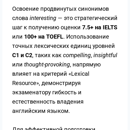
Освоение продвинутых синонимов
слова
interesting
— это стратегический
шаг к получению оценки
7.5+ на IELTS
или
100+ на TOEFL
. Использование
точных лексических единиц уровней
C1 и C2
, таких как
compelling
,
insightful
или
thought-provoking
, напрямую
влияет на критерий «Lexical
Resource», демонстрируя
экзаменатору гибкость и
естественность владения
английским языком.
Для эффективной подготовки