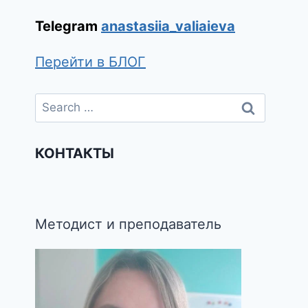
Уважаемые читатели, друзья,
если вы обнаружили в текстах
сайта
грамматические или
орфографические ошибки,
напишите
мне:
sundaynastya@gmail.com.
Буду очень благодарна!
Telegram
anastasiia_valiaieva
Перейти в БЛОГ