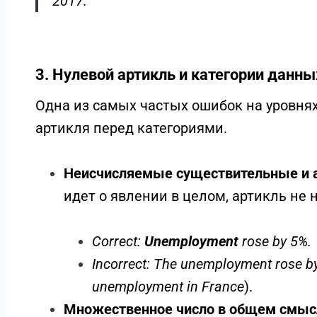
Артикль
a/an
используется в конструкция
существительное» для обозначения хара
A significant increase / A dramatic fall:
О
возможных типов изменений.
A plateau / A period of stability:
Обознач
график.
Пример:
There was
a
steady rise in the n
2017.
3. Нулевой артикль и категории данны