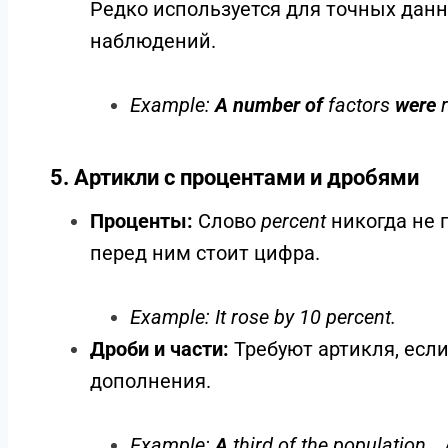
4. Тонкие различия: “The number” vs “
Для академического описания крайне важ
так как они требуют разных форм глагол
The number of… (+ ед. ч. глагола):
Фоку
показателе.
Example:
The number
of cars
was
5,
A number of… (+ мн. ч. глагола):
Синони
Редко используется для точных данн
наблюдений.
Example:
A number of
factors
were
r