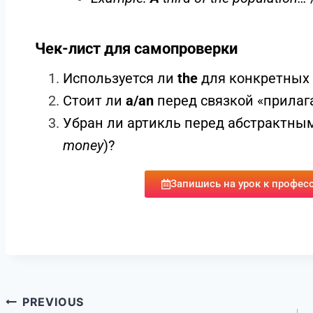
5. Артикли с процентами и дробями
Проценты:
Слово
percent
никогда не 
перед ним стоит цифра.
Example: It rose by 10 percent.
Дроби и части:
Требуют артикля, есл
дополнения.
Example:
A
third of the population…
Чек-лист для самопроверки
Используется ли
the
для конкретных 
Стоит ли
a/an
перед связкой «прилаг