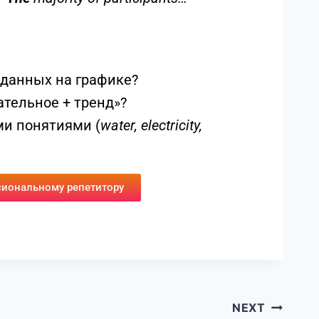
принимает артикль
a
или
the
, если
и выступают в роли подлежащего или
/
The
majority of participants…
данных на графике?
ательное + тренд»?