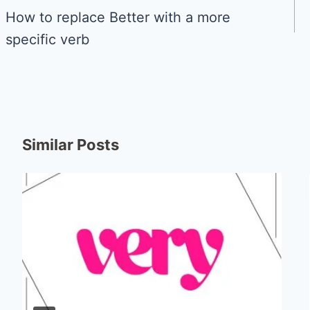
Убран ли артикль перед абстрактны
money
)?
Запишись на урок к профес
PREVIOUS
How to replace Better with a more
specific verb