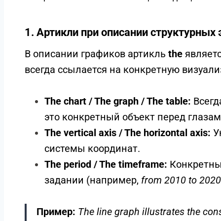
Артикли в описании разл
Стандарты уровней B2–C2 для IE
В IELTS Academic Writing Task 1 правильное ис
с точностью описания данных. Ошибки в этой ча
конкретных показателей и общих тенденций.
1. Артикли при описании структурных 
В описании графиков артикль
the
являетс
всегда ссылается на конкретную визуали