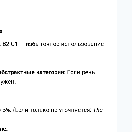
х «прилагательное +
ктера изменений.
писывается один из многих
ение состояния, в которое пришел
umber of participants between 2015 and
х