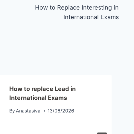
ми понятиями (
water, electricity,
сиональному репетитору
NEXT
How to Replace Interesting in
International Exams