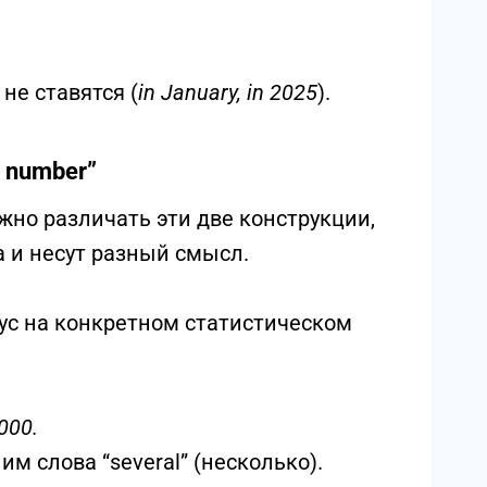
х B2-C1 — избыточное использование
бстрактные категории:
Если речь
нужен.
y 5%.
(Если только не уточняется:
The
ле:
не ставятся (
in January, in 2025
).