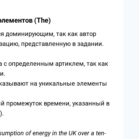
ичных типов графиков
LTS Writing Section Task 1
пользование артиклей напрямую коррелирует
сти часто возникают из-за смешения
элементов (The)
я доминирующим, так как автор
зацию, представленную в задании.