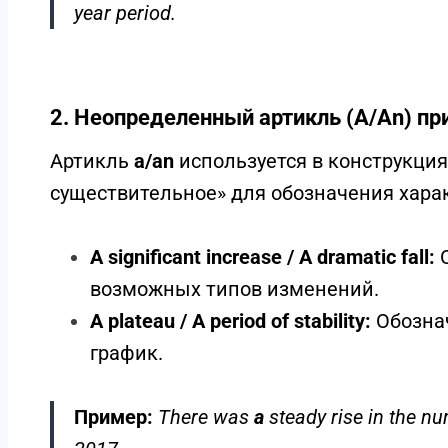
The chart / The graph / The table:
Всегд
это конкретный объект перед глазам
The vertical axis / The horizontal axis:
У
системы координат.
The period / The timeframe:
Конкретны
задании (например,
from 2010 to 2020
Пример:
The line graph illustrates the con
year period.
2. Неопределенный артикль (A/An) пр