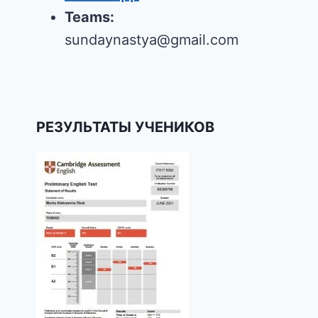
Анастасия Валяева
Записаться на урок
Выбрать КУРС
Telegram
@anastasiia_valiaieva
WhatsApp
Teams:
sundaynastya@gmail.com