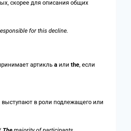
A number”
но различать эти две конструкции,
а и несут разный смысл.
с на конкретном статистическом
000.
м слова “several” (несколько).
ых, скорее для описания общих
esponsible for this decline.