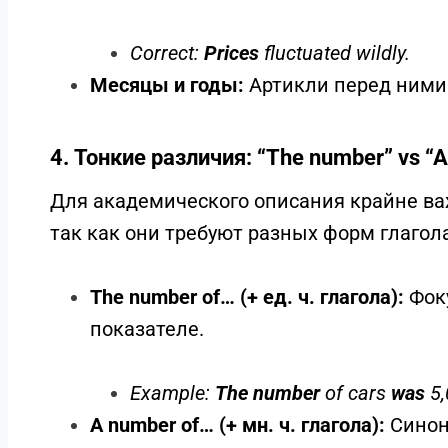
Одна из самых частых ошибок на уровня
артикля перед категориями.
Неисчисляемые существительные и а
идет о явлении в целом, артикль не 
Correct:
Unemployment
rose by 5%.
Incorrect: The unemployment rose b
unemployment in France
).
Множественное число в общем смыс
Correct:
Prices
fluctuated wildly.
Месяцы и годы:
Артикли перед ними 