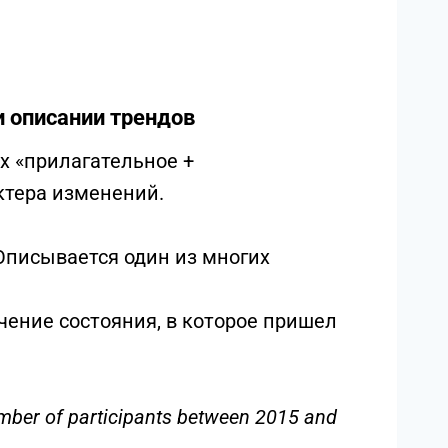
а с определенным артиклем, так как
и.
казывают на уникальные элементы
й промежуток времени, указанный в
).
sumption of energy in the UK over a ten-
и описании трендов