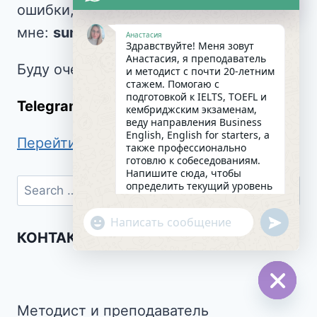
ошибки, напишите
мне:
sundaynastya@gmail.com.
Анастасия
Здравствуйте! Меня зовут
Анастасия, я преподаватель
Буду очень благодарна!
и методист с почти 20-летним
стажем. Помогаю с
подготовкой к IELTS, TOEFL и
Telegram
anastasiia_valiaieva
кембриджским экзаменам,
веду направления Business
English, English for starters, а
Перейти в БЛОГ
также профессионально
готовлю к собеседованиям.
Напишите сюда, чтобы
определить текущий уровень
английского и составить
индивидуальный план
undefin
"+chaty_settings.lang.emoji_picker+"
занятий. Какова главная цель
WhatsApp
КОНТАКТЫ
в изучении языка на
сегодняшний день?
Message
00:29
Hide
Методист и преподаватель