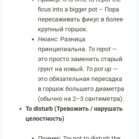
ficus into a bigger pot – Пора
пересаживать фикус в более
крупный горшок.
Нюанс:
Разница
принципиальна.
To repot
—
это просто заменить старый
грунт на новый.
To pot up
—
это обязательная пересадка
в горшок большего диаметра
(обычно на 2–3 сантиметра).
To disturb (Тревожить / нарушать
целостность)
Пример:
Try not to disturb the