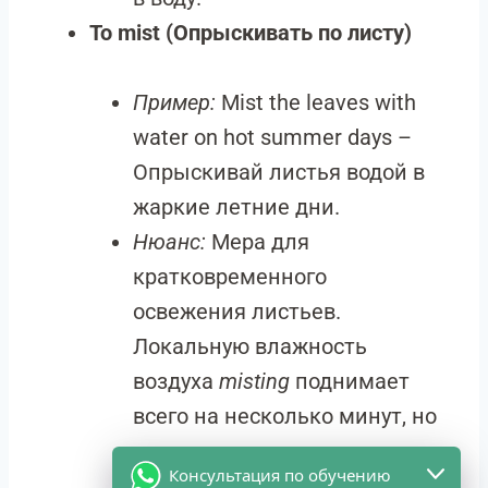
To mist (Опрыскивать по листу)
Пример:
Mist the leaves with
water on hot summer days –
Опрыскивай листья водой в
жаркие летние дни.
Нюанс:
Мера для
кратковременного
освежения листьев.
Локальную влажность
воздуха
misting
поднимает
всего на несколько минут, но
при застое капель в пазухах
Консультация по обучению
может вызвать грибковые