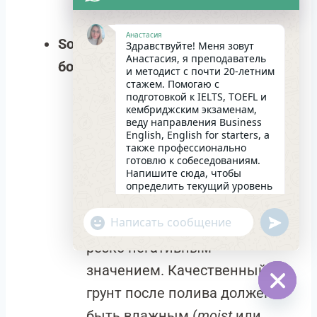
инфекции.
Анастасия
Soggy (Замокающий /
Здравствуйте! Меня зовут
Анастасия, я преподаватель
болотистый)
и методист с почти 20-летним
стажем. Помогаю с
подготовкой к IELTS, TOEFL и
кембриджским экзаменам,
Пример:
Never leave the roots
веду направления Business
in soggy soil for a long time –
English, English for starters, а
также профессионально
Никогда не оставляй корни в
готовлю к собеседованиям.
Напишите сюда, чтобы
замокающей почве на долгое
определить текущий уровень
английского и составить
время.
индивидуальный план
undefin
"+chaty_settings.lang.emoji_picker+"
Нюанс:
Прилагательное с
занятий. Какова главная цель
WhatsApp
в изучении языка на
резко негативным
сегодняшний день?
Message
06:22
значением. Качественный
грунт после полива должен
Hide
быть влажным (
moist
или