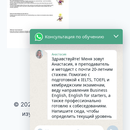
Консультация по обучению
Анастасия
Здравствуйте! Меня зовут
Анастасия, я преподаватель
и методист с почти 20-летним
стажем. Помогаю с
подготовкой к IELTS, TOEFL и
кембриджским экзаменам,
веду направления Business
English, English for starters, а
также профессионально
© 2026 Интересное и эффективное
готовлю к собеседованиям.
Напишите сюда, чтобы
изучение английского языка |
определить текущий уровень
английского и составить
Privacy Policy
|
индивидуальный план