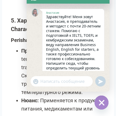
Анастасия
Здравствуйте! Меня зовут
5. Характеристики груза (Cargo
Анастасия, я преподаватель
и методист с почти 20-летним
Characteristics)
стажем. Помогаю с
подготовкой к IELTS, TOEFL и
Perishable
(Скоропортящийся)
кембриджским экзаменам,
веду направления Business
English, English for starters, а
Пример:
Perishable goods require
также профессионально
temperature-controlled
готовлю к собеседованиям.
Напишите сюда, чтобы
transportation. –
определить текущий уровень
английского и составить
Скоропортящиеся грузы требуют
индивидуальный план
undefin
"+chaty_settings.lang.emoji_picker+"
занятий. Какова главная цель
транспортировки с соблюдением
WhatsApp
в изучении языка на
сегодняшний день?
температурного режима.
Message
22:52
Нюанс:
Применяется к продуктам
питания, медикаментам или
Hide