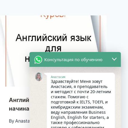
Консультация по обучению
Анастасия
Здравствуйте! Меня зовут
Анастасия, я преподаватель
и методист с почти 20-летним
стажем. Помогаю с
Английский язык для
подготовкой к IELTS, TOEFL и
кембриджским экзаменам,
начинающих
веду направления Business
English, English for starters, а
By
Anastasival
12/11/2019
также профессионально
готовлю к собеседованиям.